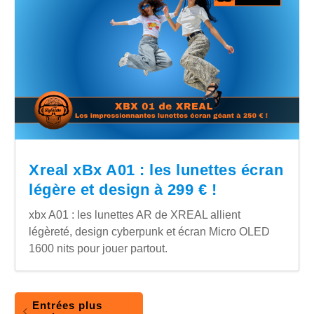
Xreal xBx A01 : les lunettes écran
légère et design à 299 € !
xbx A01 : les lunettes AR de XREAL allient
légèreté, design cyberpunk et écran Micro OLED
1600 nits pour jouer partout.
Entrées plus