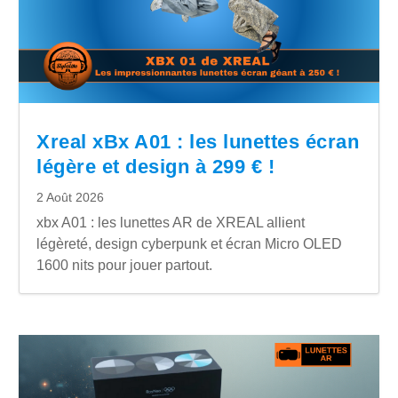
Xreal xBx A01 : les lunettes écran
légère et design à 299 € !
2 Août 2026
xbx A01 : les lunettes AR de XREAL allient
légèreté, design cyberpunk et écran Micro OLED
1600 nits pour jouer partout.