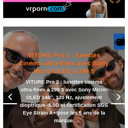
VITURE Pro 2 : lunettes
cinéma ultra-fines avec Sony
Micro-OLED à 299 $
VITURE Pro 2 : lunettes cinéma
ultra-fines à 299 $ avec Sony Micro-
OLED 146″, 120 Hz, ajustement
dioptrique -5.0D et certification SGS
Eye Strain A+ pour les 5 ans de la
marque.