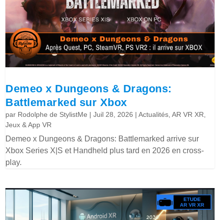
Demeo x Dungeons & Dragons:
Battlemarked sur Xbox
par
Rodolphe de StylistMe
|
Juil 28, 2026
|
Actualités
,
AR VR XR
,
Jeux & App VR
Demeo x Dungeons & Dragons: Battlemarked arrive sur
Xbox Series X|S et Handheld plus tard en 2026 en cross-
play.