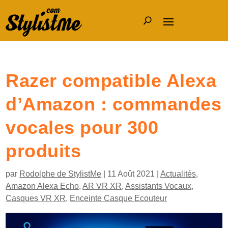
Razer compatible Alexa
d’Amazon : commandes
vocales pour 300
produits
par
Rodolphe de StylistMe
|
11 Août 2021
|
Actualités
,
Amazon Alexa Echo
,
AR VR XR
,
Assistants Vocaux
,
Casques VR XR
,
Enceinte Casque Ecouteur