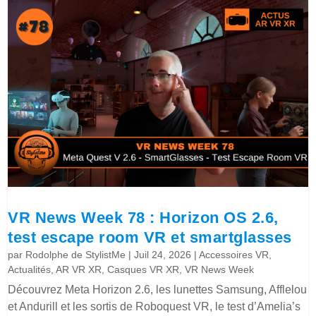
VR News Week 78 : Horizon OS 2.6,
test escape room VR et smartglasses
par
Rodolphe de StylistMe
|
Juil 24, 2026
|
Accessoires VR
,
Actualités
,
AR VR XR
,
Casques VR XR
,
VR News Week
Découvrez Meta Horizon 2.6, les lunettes Samsung, Afflelou
et Andurill et les sortis de Roboquest VR, le test d’Amelia’s