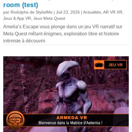
room (test)
par
Rodolphe de StylistMe
|
Juil 23, 2026
|
Actualités
,
AR VR XR
,
Jeux & App VR
,
Jeux Meta Quest
Amelia’s Escape vous plonge dans un jeu VR narratif sur
Meta Quest mêlant énigmes, exploration libre et histoire
intimiste à découvrir.