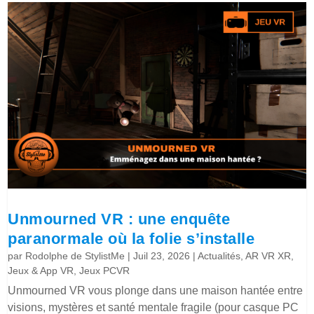
Unmourned VR : une enquête
paranormale où la folie s’installe
par
Rodolphe de StylistMe
|
Juil 23, 2026
|
Actualités
,
AR VR XR
,
Jeux & App VR
,
Jeux PCVR
Unmourned VR vous plonge dans une maison hantée entre
visions, mystères et santé mentale fragile (pour casque PC