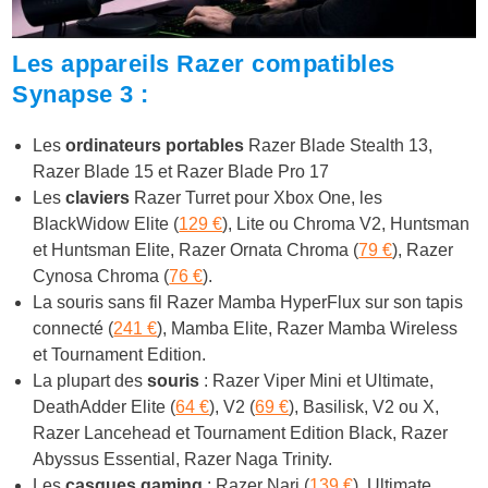
Les appareils Razer compatibles
Synapse 3 :
Les
ordinateurs portables
Razer Blade Stealth 13,
Razer Blade 15 et Razer Blade Pro 17
Les
claviers
Razer Turret pour Xbox One, les
BlackWidow Elite (
129 €
), Lite ou Chroma V2, Huntsman
et Huntsman Elite, Razer Ornata Chroma (
79 €
), Razer
Cynosa Chroma (
76 €
).
La souris sans fil Razer Mamba HyperFlux sur son tapis
connecté (
241 €
), Mamba Elite, Razer Mamba Wireless
et Tournament Edition.
La plupart des
souris
: Razer Viper Mini et Ultimate,
DeathAdder Elite (
64 €
), V2 (
69 €
), Basilisk, V2 ou X,
Razer Lancehead et Tournament Edition Black, Razer
Abyssus Essential, Razer Naga Trinity.
Les
casques gaming
: Razer Nari (
139 €
), Ultimate