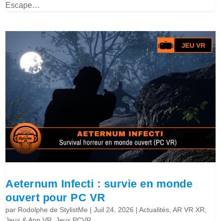
Escape…
Aeternum Infecti : survie en monde
ouvert pour PC VR
par
Rodolphe de StylistMe
|
Juil 24, 2026
|
Actualités
,
AR VR XR
,
Jeux & App VR
,
Jeux PCVR