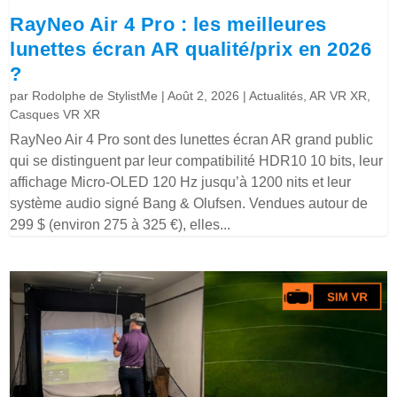
RayNeo Air 4 Pro : les meilleures
lunettes écran AR qualité/prix en 2026
?
par
Rodolphe de StylistMe
|
Août 2, 2026
|
Actualités
,
AR VR XR
,
Casques VR XR
RayNeo Air 4 Pro sont des lunettes écran AR grand public
qui se distinguent par leur compatibilité HDR10 10 bits, leur
affichage Micro-OLED 120 Hz jusqu’à 1200 nits et leur
système audio signé Bang & Olufsen. Vendues autour de
299 $ (environ 275 à 325 €), elles...