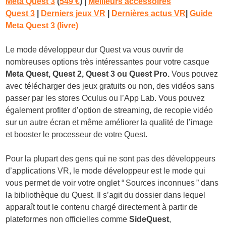
Meta Quest 3
(
549 €
)
|
Meilleurs accessoires
Quest 3
|
Derniers jeux VR
|
Dernières actus VR
|
Guide
Meta Quest 3 (livre)
Le mode développeur dur Quest va vous ouvrir de
nombreuses options très intéressantes pour votre casque
Meta Quest, Quest 2, Quest 3 ou Quest Pro.
Vous pouvez
avec télécharger des jeux gratuits ou non, des vidéos sans
passer par les stores Oculus ou l’App Lab. Vous pouvez
également profiter d’option de streaming, de recopie vidéo
sur un autre écran et même améliorer la qualité de l’image
et booster le processeur de votre Quest.
Pour la plupart des gens qui ne sont pas des développeurs
d’applications VR, le mode développeur est le mode qui
vous permet de voir votre onglet “ Sources inconnues ” dans
la bibliothèque du Quest. Il s’agit du dossier dans lequel
apparaît tout le contenu chargé directement à partir de
plateformes non officielles comme
SideQuest
,