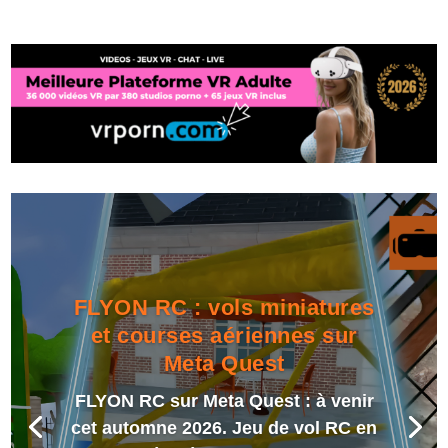
FLYON RC : vols miniatures
et courses aériennes sur
Meta Quest
FLYON RC sur Meta Quest : à venir
cet automne 2026. Jeu de vol RC en