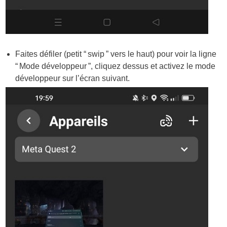
Faites défiler (petit “ swip ” vers le haut) pour voir la ligne
“ Mode développeur ”, cliquez dessus et activez le mode
développeur sur l’écran suivant.