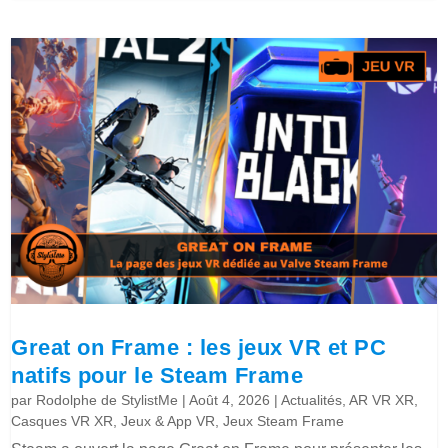
Great on Frame : les jeux VR et PC
natifs pour le Steam Frame
par
Rodolphe de StylistMe
|
Août 4, 2026
|
Actualités
,
AR VR XR
,
Casques VR XR
,
Jeux & App VR
,
Jeux Steam Frame