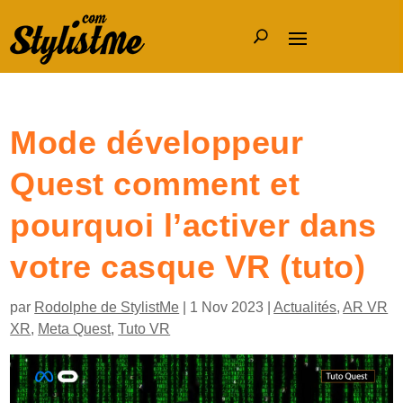
Mode développeur
Quest comment et
pourquoi l’activer dans
votre casque VR (tuto)
par
Rodolphe de StylistMe
|
1 Nov 2023
|
Actualités
,
AR VR
XR
,
Meta Quest
,
Tuto VR