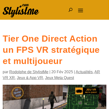
Tier One Direct Action
un FPS VR stratégique
et multijoueur
par
Rodolphe de StylistMe
|
20 Fév 2025
|
Actualités
,
AR
VR XR
,
Jeux & App VR
,
Jeux Meta Quest