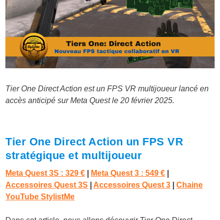
Tier One Direct Action est un FPS VR multijoueur lancé en
accès anticipé sur Meta Quest le 20 février 2025.
Tier One Direct Action un FPS VR
stratégique et multijoueur
Meta Quest 3S : 329 €
|
Meta Quest 3 : 549 €
|
Accessoires Quest 3S
|
Accessoires Quest 3
|
Chaine
YouTube StylistMe