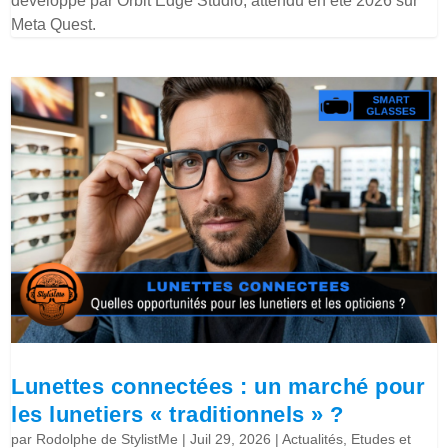
développé par Orbit Edge Studio, attendu en été 2026 sur
Meta Quest.
Lunettes connectées : un marché pour
les lunetiers « traditionnels » ?
par
Rodolphe de StylistMe
|
Juil 29, 2026
|
Actualités
,
Etudes et