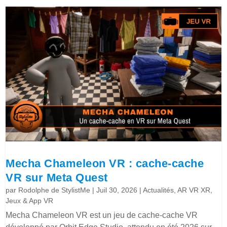
Mecha Chameleon VR : cache-cache
VR sur Meta Quest
par
Rodolphe de StylistMe
|
Juil 30, 2026
|
Actualités
,
AR VR XR
,
Jeux & App VR
Mecha Chameleon VR est un jeu de cache-cache VR