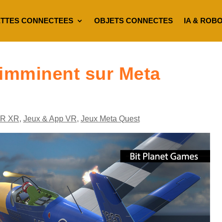
TTES CONNECTEES
OBJETS CONNECTES
IA & ROB
 imminent sur Meta
VR XR
,
Jeux & App VR
,
Jeux Meta Quest