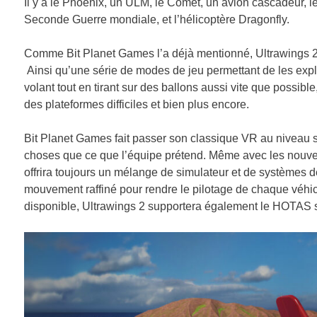
Il y a le Phoenix, un ULM, le Comet, un avion cascadeur, l
Seconde Guerre mondiale, et l’hélicoptère Dragonfly.
Comme Bit Planet Games l’a déjà mentionné, Ultrawings 2
Ainsi qu’une série de modes de jeu permettant de les expl
volant tout en tirant sur des ballons aussi vite que possibl
des plateformes difficiles et bien plus encore.
Bit Planet Games fait passer son classique VR au niveau sup
choses que ce que l’équipe prétend. Même avec les nouve
offrira toujours un mélange de simulateur et de systèmes 
mouvement raffiné pour rendre le pilotage de chaque véhic
disponible, Ultrawings 2 supportera également le HOTAS 