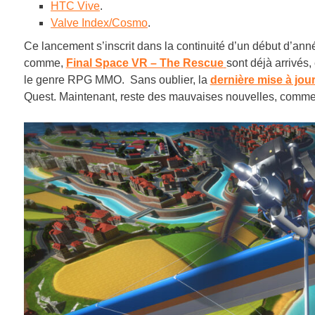
HTC Vive
.
Valve Index/Cosmo
.
Ce lancement s’inscrit dans la continuité d’un début d’an
comme,
Final Space VR – The Rescue
sont déjà arrivés,
le genre RPG MMO. Sans oublier, la
dernière mise à jou
Quest. Maintenant, reste des mauvaises nouvelles, comme 