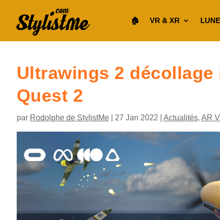
🏠︎
VR & XR
LUNE
Ultrawings 2 décollage
Quest 2
par
Rodolphe de StylistMe
|
27 Jan 2022
|
Actualités
,
AR 