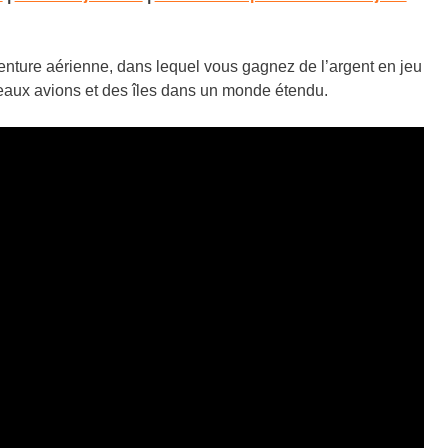
nture aérienne, dans lequel vous gagnez de l’argent en jeu
eaux avions et des îles dans un monde étendu.