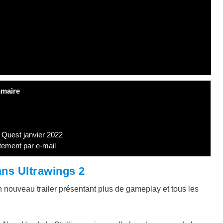
maire
 Quest janvier 2022
tement par e-mail
ans Ultrawings 2
un nouveau trailer présentant plus de gameplay et tous les