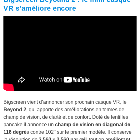
VR s’améliore encore
Bigscreen vient d’annoncer son prochain casque VR, le
Beyond 2
, qui apporte des améliorations en termes de
champ de vision, de clarté et de confort. Doté de lentilles
pancake il annonce un
champ de vision en diagonal de
116 degré
s contre 102° sur le premier modèle. Il conserve
la résolution de
2 560 × 2 560 par œil,
tout en
améliorant