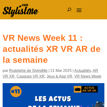
VR News Week 11 :
actualités XR VR AR de
la semaine
par
Rodolphe de StylistMe
|
21 Mar 2025
|
Actualités
,
AR
VR XR
,
Casques VR XR
,
Jeux & App VR
,
VR News Week