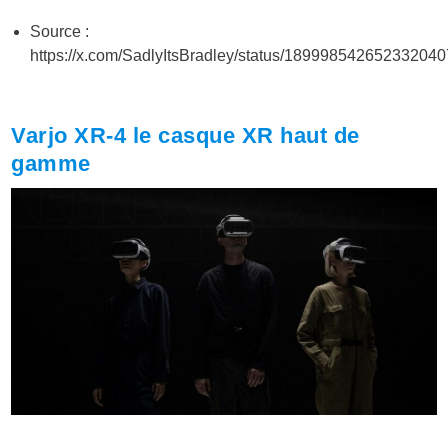
Source :
https://x.com/SadlyItsBradley/status/189998542652332040
Varjo XR-4 le casque XR haut de
gamme