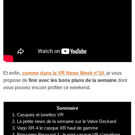
Et enfin,
comme dans la VR News Week n°10
, je vous
propose de
finir avec les bons plans de la semaine
dont
vous pouvez encore profiter ce weekend.
Sommaire
1.
Casques et lunettes VR
2.
La petite news de la semaine sur le Valve Deckard
3.
Varjo XR-4 le casque XR haut de gamme
4.
Bigscreen Beyound 2 : le mini casque VR s’améliore