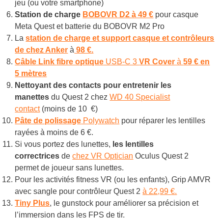
jeu (ou votre smartphone)
Station de charge
BOBOVR D2 à 49 €
pour casque
Meta Quest et batterie du BOBOVR M2 Pro
La
station de charge et support casque et contrôleurs
de chez Anker
à
98 €.
Câble Link
fibre optique
USB-C 3
VR Cover
à
59 € en
5 mètres
Nettoyant des contacts pour entretenir les
manettes
du Quest 2 chez
WD 40 Specialist
contact
(moins de 10 €)
Pâte de polissage
Polywatch
pour réparer les lentilles
rayées à moins de 6 €.
Si vous portez des lunettes,
les lentilles
correctrices
de
chez VR Optician
Oculus Quest 2
permet de joueur sans lunettes.
Pour les activités fitness VR (ou les enfants), Grip AMVR
avec sangle pour contrôleur Quest 2
à 22,99 €.
Tiny Plus
, le gunstock pour améliorer sa précision et
l’immersion dans les FPS de tir.