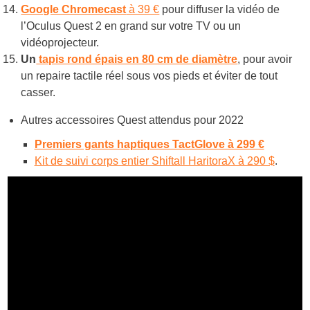
Google Chromecast
à 39 €
pour diffuser la vidéo de
l’Oculus Quest 2 en grand sur votre TV ou un
vidéoprojecteur.
Un
tapis rond épais en 80 cm de diamètre
, pour avoir
un repaire tactile réel sous vos pieds et éviter de tout
casser.
Autres accessoires Quest attendus pour 2022
Premiers gants haptiques TactGlove à 299 €
Kit de suivi corps entier Shiftall HaritoraX à 290 $
.