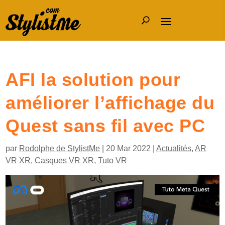
AFI la solution pour
améliorer l’affichage du
Quest sans fil avec PC
par
Rodolphe de StylistMe
|
20 Mar 2022
|
Actualités
,
AR
VR XR
,
Casques VR XR
,
Tuto VR