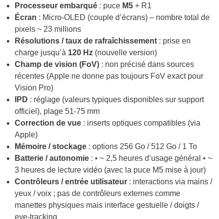
Processeur embarqué
: puce
M5
+ R1
Écran
: Micro-OLED (couple d’écrans) – nombre total de
pixels ~ 23 millions
Résolutions / taux de rafraîchissement
: prise en
charge jusqu’à
120 Hz
(nouvelle version)
Champ de vision (FoV)
: non précisé dans sources
récentes (Apple ne donne pas toujours FoV exact pour
Vision Pro)
IPD
: réglage (valeurs typiques disponibles sur support
officiel), plage 51-75 mm
Correction de vue
: inserts optiques compatibles (via
Apple)
Mémoire / stockage
: options 256 Go / 512 Go / 1 To
Batterie / autonomie
: • ~ 2,5 heures d’usage général • ~
3 heures de lecture vidéo (avec la puce M5 mise à jour)
Contrôleurs / entrée utilisateur
: interactions via mains /
yeux / voix ; pas de contrôleurs externes comme
manettes physiques mais interface gestuelle / doigts /
eye-tracking