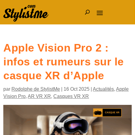
Apple Vision Pro 2 :
infos et rumeurs sur le
casque XR d’Apple
par
Rodolphe de StylistMe
|
16 Oct 2025
|
Actualités
,
Apple
Vision Pro
,
AR VR XR
,
Casques VR XR