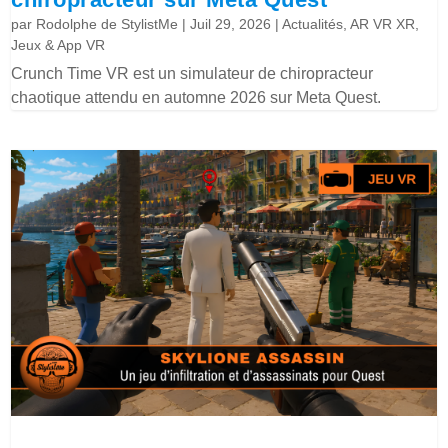
par
Rodolphe de StylistMe
|
Juil 29, 2026
|
Actualités
,
AR VR XR
,
Jeux & App VR
Crunch Time VR est un simulateur de chiropracteur
chaotique attendu en automne 2026 sur Meta Quest.