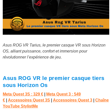
Asus ROG VR Tarius, le premier casque VR sous Horizon
OS, alliant puissance, confort et immersion pour
révolutionner l’expérience de jeu.
Asus ROG VR le premier casque tiers
sous Horizon Os
Meta Quest 3S : 329 €
|
Meta Quest 3 : 549
€
|
Accessoires Quest 3S
|
Accessoires Quest 3
|
Chaîne
YouTube StylistMe