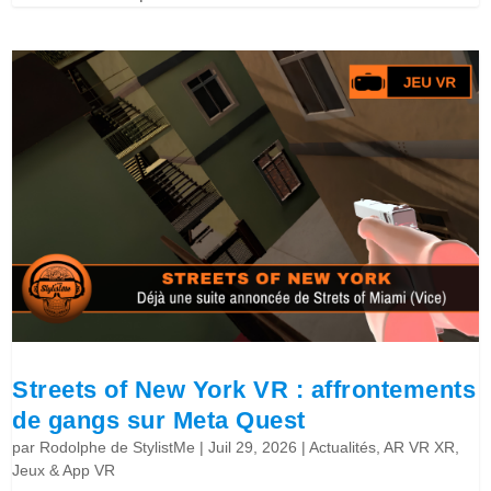
Streets of New York VR : affrontements
de gangs sur Meta Quest
par
Rodolphe de StylistMe
|
Juil 29, 2026
|
Actualités
,
AR VR XR
,
Jeux & App VR