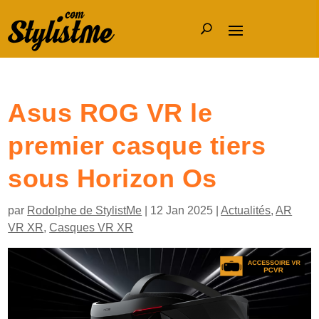
Asus ROG VR le
premier casque tiers
sous Horizon Os
par
Rodolphe de StylistMe
|
12 Jan 2025
|
Actualités
,
AR
VR XR
,
Casques VR XR