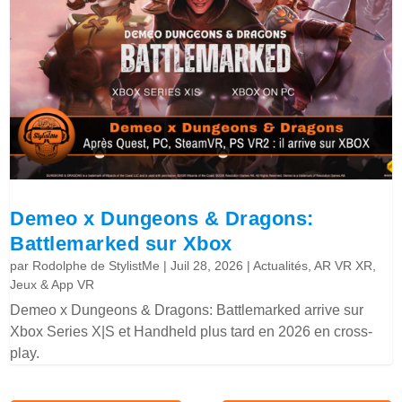
Demeo x Dungeons & Dragons:
Battlemarked sur Xbox
par
Rodolphe de StylistMe
|
Juil 28, 2026
|
Actualités
,
AR VR XR
,
Jeux & App VR
Demeo x Dungeons & Dragons: Battlemarked arrive sur
Xbox Series X|S et Handheld plus tard en 2026 en cross-
play.