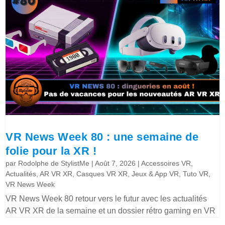
VR News Week 80 : une semaine de
folie pour la XR !
par
Rodolphe de StylistMe
|
Août 7, 2026
|
Accessoires VR
,
Actualités
,
AR VR XR
,
Casques VR XR
,
Jeux & App VR
,
Tuto VR
,
VR News Week
VR News Week 80 retour vers le futur avec les actualités
AR VR XR de la semaine et un dossier rétro gaming en VR