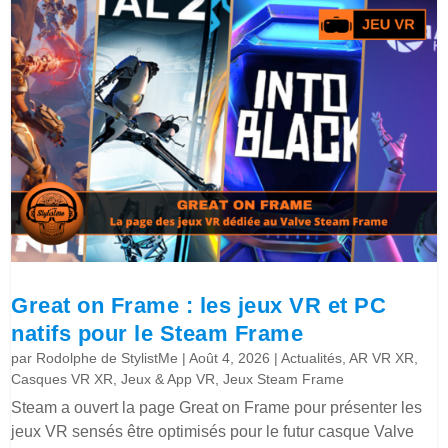
Great on Frame : les jeux VR et PC
natifs pour le Steam Frame
par
Rodolphe de StylistMe
|
Août 4, 2026
|
Actualités
,
AR VR XR
,
Casques VR XR
,
Jeux & App VR
,
Jeux Steam Frame
Steam a ouvert la page Great on Frame pour présenter les
jeux VR sensés être optimisés pour le futur casque Valve