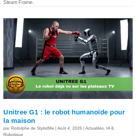
Steam Frame.
Unitree G1 : le robot humanoïde pour
la maison
par
Rodolphe de StylistMe
|
Août 4, 2026
|
Actualités
,
IA &
Robotique