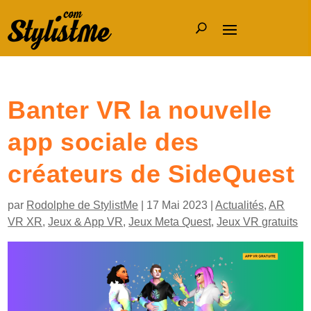
Banter VR la nouvelle
app sociale des
créateurs de SideQuest
par
Rodolphe de StylistMe
|
17 Mai 2023
|
Actualités
,
AR
VR XR
,
Jeux & App VR
,
Jeux Meta Quest
,
Jeux VR gratuits