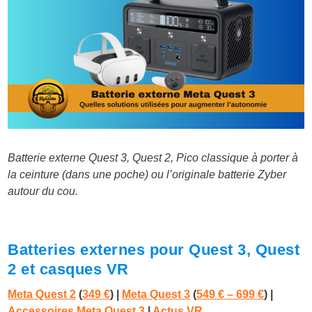
Batterie externe Quest 3, Quest 2, Pico classique à porter à
la ceinture (dans une poche) ou l’originale batterie Zyber
autour du cou.
Batteries externes pour Quest 3, Quest
2 et casques VR
Meta Quest 2
(
349 €
) |
Meta Quest 3
(
549 € – 699 €
)
|
Accessoires Meta Quest 3
|
Actus VR