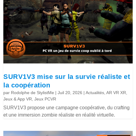
SURV1V3 mise sur la survie réaliste et
la coopération
par
Rodolphe de StylistMe
|
Juil 20, 2026
|
Actualités
,
AR VR XR
,
Jeux & App VR
,
Jeux PCVR
SURV1V3 propose une campagne coopérative, du crafting
et une immersion zombie réaliste en réalité virtuelle.