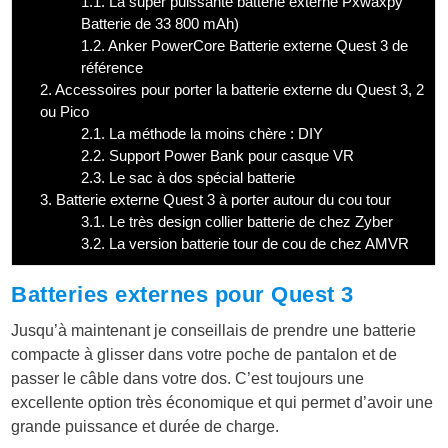
1.1.
La super puissante batterie externe Pxwaxpy
Batterie de 33 800 mAh)
1.2.
Anker PowerCore Batterie externe Quest 3 de
référence
2.
Accessoires pour porter la batterie externe du Quest 3, 2
ou Pico
2.1.
La méthode la moins chère : DIY
2.2.
Support Power Bank pour casque VR
2.3.
Le sac à dos spécial batterie
3.
Batterie externe Quest 3 à porter autour du cou tour
3.1.
Le très design collier batterie de chez Zyber
3.2.
La version batterie tour de cou de chez AMVR
Batteries externes pour Quest 3
Jusqu’à maintenant je conseillais de prendre une batterie
compacte à glisser dans votre poche de pantalon et de
passer le câble dans votre dos. C’est toujours une
excellente option très économique et qui permet d’avoir une
grande puissance et durée de charge.