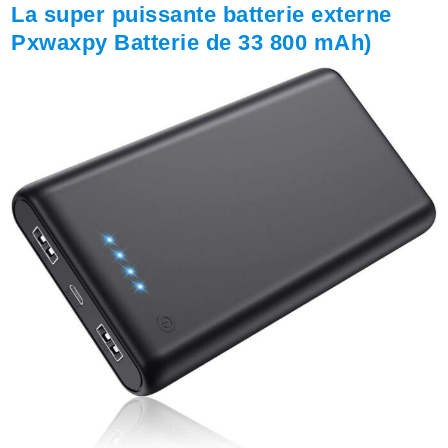
La super puissante batterie externe
Pxwaxpy Batterie de 33 800 mAh)