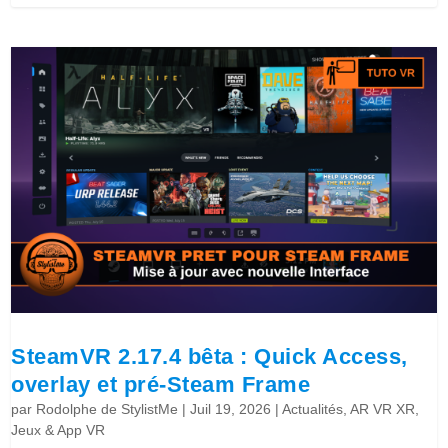
SteamVR 2.17.4 bêta : Quick Access,
overlay et pré-Steam Frame
par
Rodolphe de StylistMe
|
Juil 19, 2026
|
Actualités
,
AR VR XR
,
Jeux & App VR