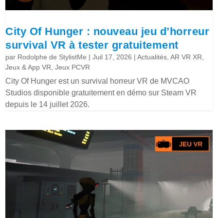
City Of Hunger : nouveau jeu d’horreur
survival VR à tester gratuitement
par
Rodolphe de StylistMe
|
Juil 17, 2026
|
Actualités
,
AR VR XR
,
Jeux & App VR
,
Jeux PCVR
City Of Hunger est un survival horreur VR de MVCAO
Studios disponible gratuitement en démo sur Steam VR
depuis le 14 juillet 2026.