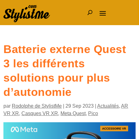
Batterie externe Quest
3 les différents
solutions pour plus
d’autonomie
par
Rodolphe de StylistMe
|
29 Sep 2023
|
Actualités
,
AR
VR XR
,
Casques VR XR
,
Meta Quest
,
Pico