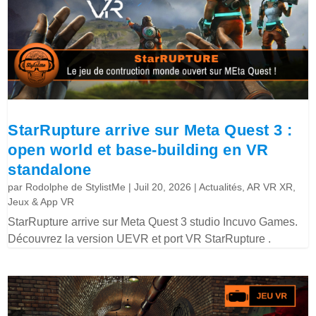
StarRupture arrive sur Meta Quest 3 :
open world et base-building en VR
standalone
par
Rodolphe de StylistMe
|
Juil 20, 2026
|
Actualités
,
AR VR XR
,
Jeux & App VR
StarRupture arrive sur Meta Quest 3 studio Incuvo Games.
Découvrez la version UEVR et port VR StarRupture .