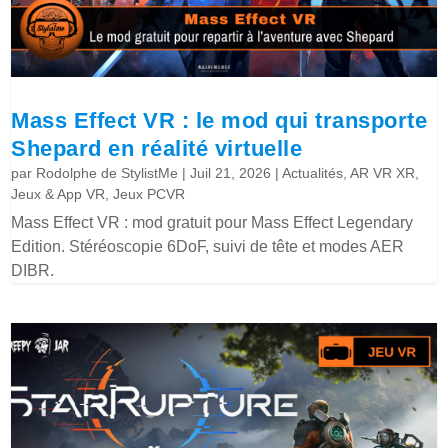
Mass Effect VR : le mod qui transporte
Shepard en réalité virtuelle
par
Rodolphe de StylistMe
|
Juil 21, 2026
|
Actualités
,
AR VR XR
,
Jeux & App VR
,
Jeux PCVR
Mass Effect VR : mod gratuit pour Mass Effect Legendary
Edition. Stéréoscopie 6DoF, suivi de tête et modes AER
DIBR.