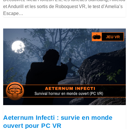
et Andurill et les sortis de Roboquest VR, le test d’Amelia’s
Escape…
Aeternum Infecti : survie en monde
ouvert pour PC VR