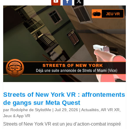
Streets of New York VR : affrontements
de gangs sur Meta Quest
par
Rodolphe de StylistMe
|
Juil 29, 2026
|
Actualités
,
AR VR XR
,
Jeux & App VR
Streets of New York VR est un jeu d’action-combat inspiré