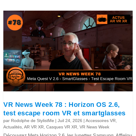
VR News Week 78 : Horizon OS 2.6,
test escape room VR et smartglasses
par
Rodolphe de StylistMe
|
Juil 24, 2026
|
Accessoires VR
,
Actualités
,
AR VR XR
,
Casques VR XR
,
VR News Week
Découvrez Meta Horizon 2.6, les lunettes Samsung, Afflelou