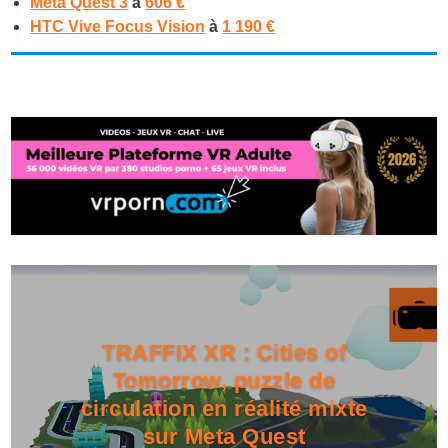
Meta Quest 3
à
606 €
HTC Vive Focus Vision
à
1 190 €
TRAFFIX XR : Cities of
Tomorrow, puzzle de
circulation en réalité mixte
sur Meta Quest