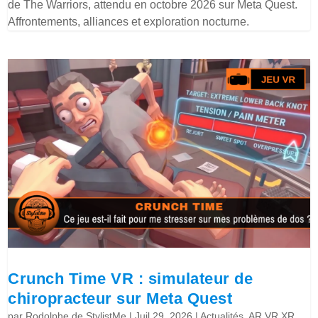
de The Warriors, attendu en octobre 2026 sur Meta Quest.
Affrontements, alliances et exploration nocturne.
Crunch Time VR : simulateur de
chiropracteur sur Meta Quest
par
Rodolphe de StylistMe
|
Juil 29, 2026
|
Actualités
,
AR VR XR
,