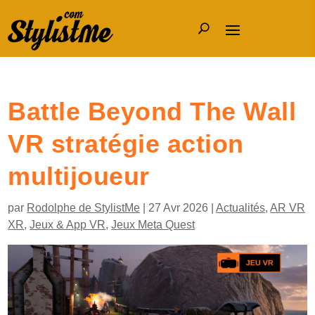
Battle Beyond The Wall
VR stratégie action
multijoueur
par
Rodolphe de StylistMe
|
27 Avr 2026
|
Actualités
,
AR VR
XR
,
Jeux & App VR
,
Jeux Meta Quest