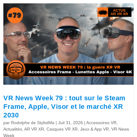
VR News Week 79 : tout sur le Steam
Frame, Apple, Visor et le marché XR
2030
par
Rodolphe de StylistMe
|
Juil 31, 2026
|
Accessoires VR
,
Actualités
,
AR VR XR
,
Casques VR XR
,
Jeux & App VR
,
VR News
Week