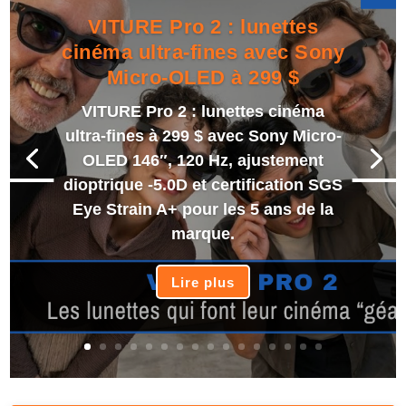
VITURE Pro 2 : lunettes
cinéma ultra-fines avec Sony
Micro-OLED à 299 $
VITURE Pro 2 : lunettes cinéma
ultra-fines à 299 $ avec Sony Micro-
OLED 146″, 120 Hz, ajustement
dioptrique -5.0D et certification SGS
Eye Strain A+ pour les 5 ans de la
marque.
Lire plus