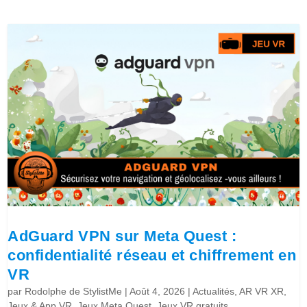
AdGuard VPN sur Meta Quest :
confidentialité réseau et chiffrement en
VR
par
Rodolphe de StylistMe
|
Août 4, 2026
|
Actualités
,
AR VR XR
,
Jeux & App VR
,
Jeux Meta Quest
,
Jeux VR gratuits