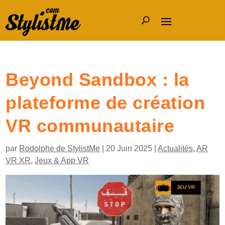
Beyond Sandbox : la
plateforme de création
VR communautaire
par
Rodolphe de StylistMe
|
20 Juin 2025
|
Actualités
,
AR
VR XR
,
Jeux & App VR