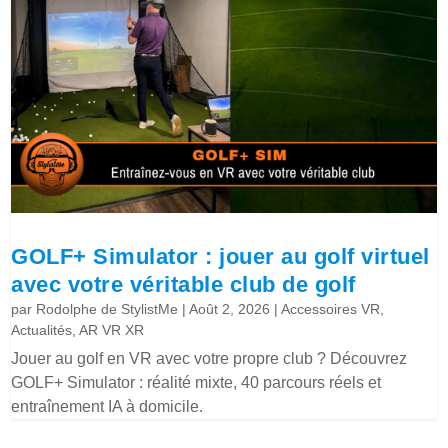
GOLF+ Simulator : jouer au golf virtuel
avec votre véritable club de golf
par
Rodolphe de StylistMe
|
Août 2, 2026
|
Accessoires VR
,
Actualités
,
AR VR XR
Jouer au golf en VR avec votre propre club ? Découvrez
GOLF+ Simulator : réalité mixte, 40 parcours réels et
entraînement IA à domicile.