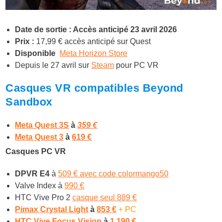
Date de sortie : Accès anticipé 23 avril 2026
Prix :
17,99 € accès anticipé sur Quest
Disponible
Meta Horizon Store
Depuis le 27 avril sur
Steam
pour PC VR
Casques VR compatibles Beyond
Sandbox
Meta Quest 3S
à
359 €
Meta Quest 3
à
619 €
Casques PC VR
DPVR E4
à
509 € avec code colormango50
Valve Index à
990 €
HTC Vive Pro 2
casque seul 889 €
Pimax Crystal Light
à
853 €
+ PC
HTC Vive Focus Vision
à
1 190 €