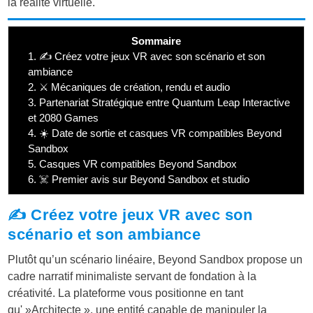
la réalité virtuelle.
Sommaire
1.
✍️ Créez votre jeux VR avec son scénario et son
ambiance
2.
⚔️ Mécaniques de création, rendu et audio
3.
Partenariat Stratégique entre Quantum Leap Interactive
et 2080 Games
4.
☀️ Date de sortie et casques VR compatibles Beyond
Sandbox
5.
Casques VR compatibles Beyond Sandbox
6.
☠️ Premier avis sur Beyond Sandbox et studio
✍️ Créez votre jeux VR avec son
scénario et son ambiance
Plutôt qu’un scénario linéaire, Beyond Sandbox propose un
cadre narratif minimaliste servant de fondation à la
créativité. La plateforme vous positionne en tant
qu' »Architecte », une entité capable de manipuler la