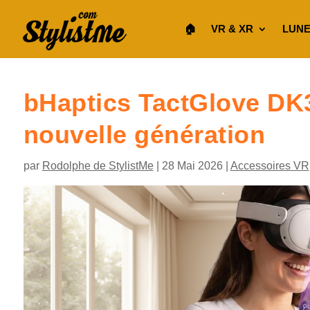
🏠︎
VR & XR
LUNE
bHaptics TactGlove DK3 
nouvelle génération
par
Rodolphe de StylistMe
|
28 Mai 2026
|
Accessoires VR