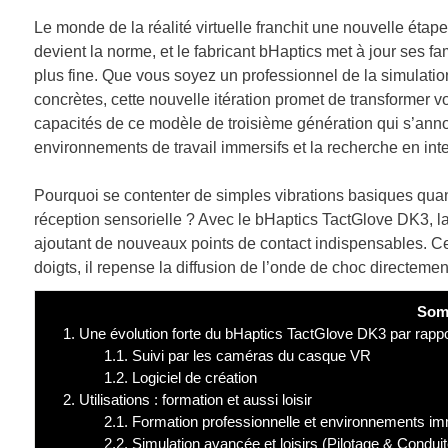
Le monde de la réalité virtuelle franchit une nouvelle étape 
devient la norme, et le fabricant bHaptics met à jour ses
plus fine. Que vous soyez un professionnel de la simulati
concrètes, cette nouvelle itération promet de transformer
capacités de ce modèle de troisième génération qui s’ann
environnements de travail immersifs et la recherche en i
Pourquoi se contenter de simples vibrations basiques qua
réception sensorielle ? Avec le bHaptics TactGlove DK3, 
ajoutant de nouveaux points de contact indispensables. Ce
doigts, il repense la diffusion de l’onde de choc directeme
Som
1.
Une évolution forte du bHaptics TactGlove DK3 par rapp
1.1.
Suivi par les caméras du casque VR
1.2.
Logiciel de création
2.
Utilisations : formation et aussi loisir
2.1.
Formation professionnelle et environnements imm
2.2.
Simulation avancée et loisirs (Pilotage & Conduit