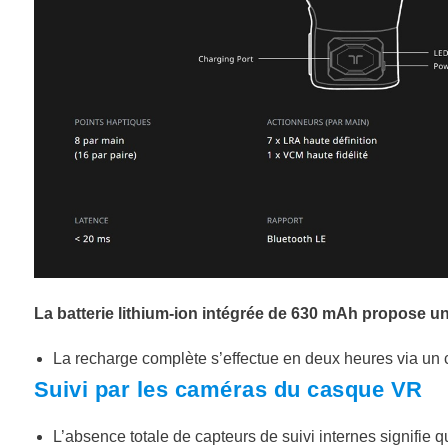
La batterie lithium-ion intégrée de 630 mAh propose u
La recharge complète s’effectue en deux heures via un
Suivi par les caméras du casque VR
L’absence totale de capteurs de suivi internes signifie 