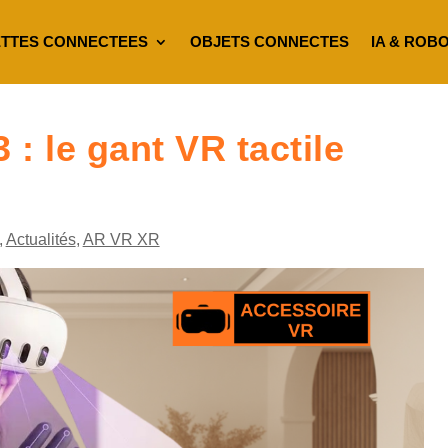
TTES CONNECTEES
OBJETS CONNECTES
IA & ROB
: le gant VR tactile
,
Actualités
,
AR VR XR