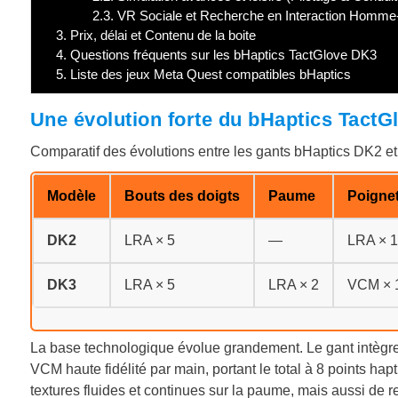
2.3.
VR Sociale et Recherche en Interaction Homme
3.
Prix, délai et Contenu de la boite
4.
Questions fréquents sur les bHaptics TactGlove DK3
5.
Liste des jeux Meta Quest compatibles bHaptics
Une évolution forte du
bHaptics TactG
Comparatif des évolutions entre les gants bHaptics DK2 e
Modèle
Bouts des doigts
Paume
Poigne
DK2
LRA × 5
—
LRA × 1
DK3
LRA × 5
LRA × 2
VCM × 
La base technologique évolue grandement. Le gant intègre
VCM haute fidélité par main, portant le total à 8 points hap
textures fluides et continues sur la paume, mais aussi de r