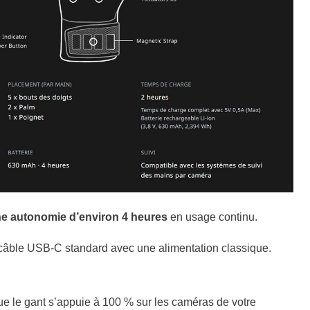
ne autonomie d’environ 4 heures
en usage continu.
 câble USB-C standard avec une alimentation classique.
que le gant s’appuie à 100 % sur les caméras de votre