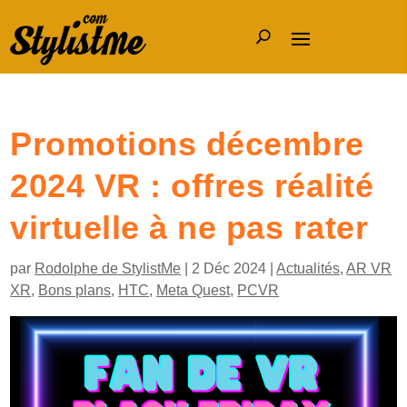
Promotions décembre
2024 VR : offres réalité
virtuelle à ne pas rater
par
Rodolphe de StylistMe
|
2 Déc 2024
|
Actualités
,
AR VR
XR
,
Bons plans
,
HTC
,
Meta Quest
,
PCVR