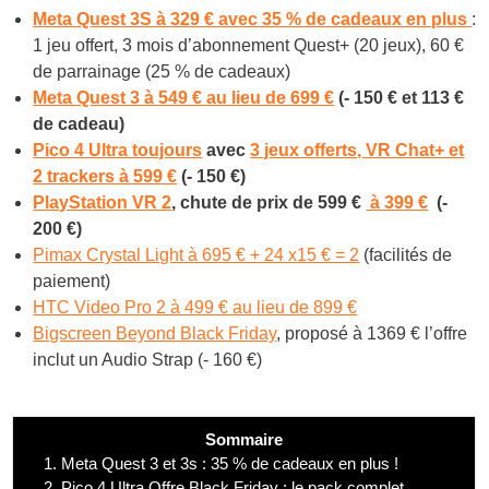
Meta Quest 3S à 329 € avec 35 % de cadeaux en plus
:
1 jeu offert, 3 mois d’abonnement Quest+ (20 jeux), 60 €
de parrainage (25 % de cadeaux)
Meta Quest 3 à 549 € au lieu de 699 €
(- 150 € et 113 €
de cadeau)
Pico 4 Ultra toujours
avec
3 jeux offerts, VR Chat+ et
2 trackers à 599 €
(- 150 €)
PlayStation VR 2
, chute de prix de 599 €
à 399 €
(-
200 €)
Pimax Crystal Light à 695 € + 24 x15 € = 2
(facilités de
paiement)
HTC Video Pro 2 à 499 € au lieu de 899 €
Bigscreen Beyond Black Friday
, proposé à 1369 € l’offre
inclut un Audio Strap (- 160 €)
Sommaire
1.
Meta Quest 3 et 3s : 35 % de cadeaux en plus !
2.
Pico 4 Ultra Offre Black Friday : le pack complet