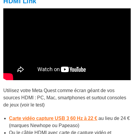
HDMI Link
Utilisez votre Meta Quest comme écran géant de vos
sources HDMI : PC, Mac, smartphones et surtout consoles
de jeux (voir le test)
Carte vidéo capture USB 3 60 Hz à 22 €
au lieu de 24 €
(marques Newhope ou Papeaso)
Ou le câble HDMI avec carte de capture vidéo et