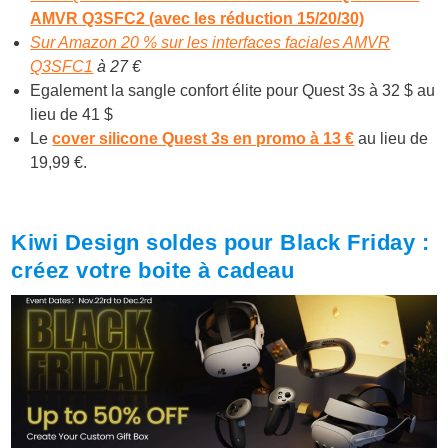
AMVR Q3SFC2 (avec les réduction 15/20/30)
Sur Amazon 20 % sur les interfaces faciales AMVR
Q3SFC1
à 27 €
Egalement la sangle confort élite pour Quest 3s à 32 $ au
lieu de 41 $
Le
cover silicone Quest 3s en promo à 13 €
au lieu de
19,99 €.
Kiwi Design soldes pour Black Friday :
créez votre boite à cadeau