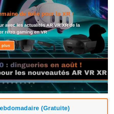
aine de folie pour la XR !
ur avec les actualités AR VR XR de la
er rétro gaming en VR
e plus
hebdomadaire (Gratuite)