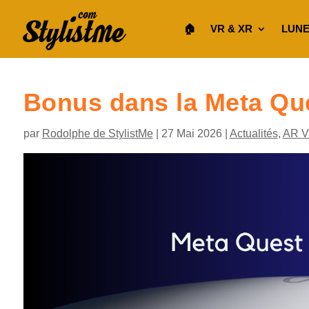
🏠︎
VR & XR
LUNE
Bonus dans la Meta Qu
par
Rodolphe de StylistMe
|
27 Mai 2026
|
Actualités
,
AR 