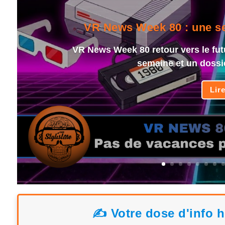
VR News Week 80 : une sem
VR News Week 80 retour vers le fut
semaine et un dossi
Lir
✍️ Votre dose d'info 