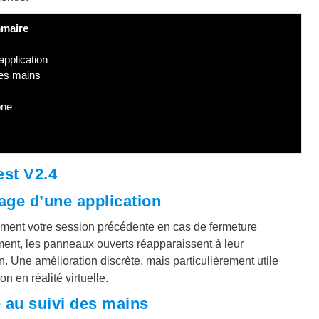
maire
pplication
des mains
one
est V2.4
age d’une application
ment votre session précédente en cas de fermeture
ment, les panneaux ouverts réapparaissent à leur
. Une amélioration discrète, mais particulièrement utile
n en réalité virtuelle.
e au suivi des mains