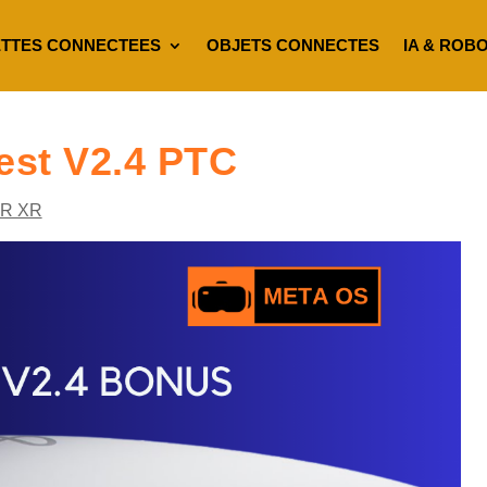
TTES CONNECTEES
OBJETS CONNECTES
IA & ROB
est V2.4 PTC
VR XR