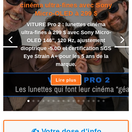
cinéma ultra-fines avec Sony
Micro-OLED à 299 $
VITURE Pro 2 : lunettes cinéma
ultra-fines à 299 $ avec Sony Micro-
OLED 146″, 120 Hz, ajustement
dioptrique -5.0D et certification SGS
Eye Strain A+ pour les 5 ans de la
marque.
Lire plus
✍️ Votre dose d'info