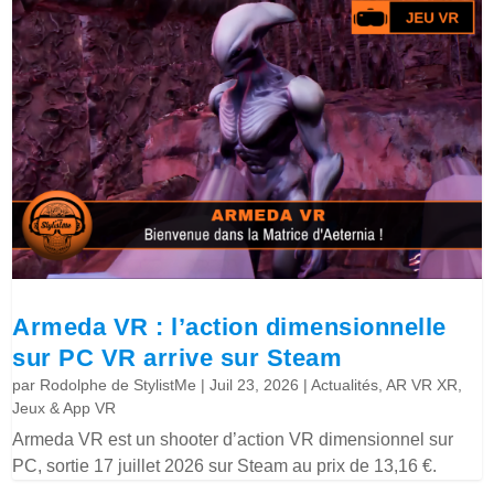
Armeda VR : l’action dimensionnelle
sur PC VR arrive sur Steam
par
Rodolphe de StylistMe
|
Juil 23, 2026
|
Actualités
,
AR VR XR
,
Jeux & App VR
Armeda VR est un shooter d’action VR dimensionnel sur
PC, sortie 17 juillet 2026 sur Steam au prix de 13,16 €.