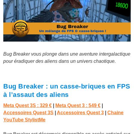
Bug Breaker vous plonge dans une aventure intergalactique
pour éradiquer des aliens dans un univers chaotique.
Bug Breaker : un casse-briques en FPS
à l’assaut des aliens
Meta Quest 3S : 329 €
|
Meta Quest 3 : 549 €
|
Accessoires Quest 3S
|
Accessoires Quest 3
|
Chaine
YouTube StylistMe