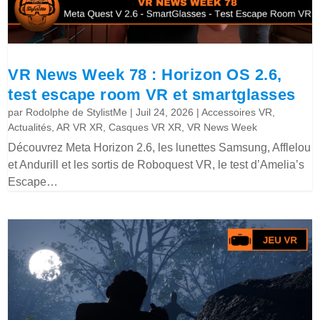
VR News Week 78 : Horizon OS 2.6,
test escape room VR et smartglasses
par
Rodolphe de StylistMe
|
Juil 24, 2026
|
Accessoires VR
,
Actualités
,
AR VR XR
,
Casques VR XR
,
VR News Week
Découvrez Meta Horizon 2.6, les lunettes Samsung, Afflelou
et Andurill et les sortis de Roboquest VR, le test d’Amelia’s
Escape…