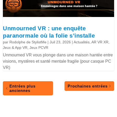
Unmourned VR : une enquête
paranormale où la folie s’installe
par
Rodolphe de StylistMe
|
Juil 23, 2026
|
Actualités
,
AR VR XR
,
Jeux & App VR
,
Jeux PCVR
Unmourned VR vous plonge dans une maison hantée entre
visions, mystères et santé mentale fragile (pour casque PC
VR)
Entrées plus
Prochaines entrées
anciennes