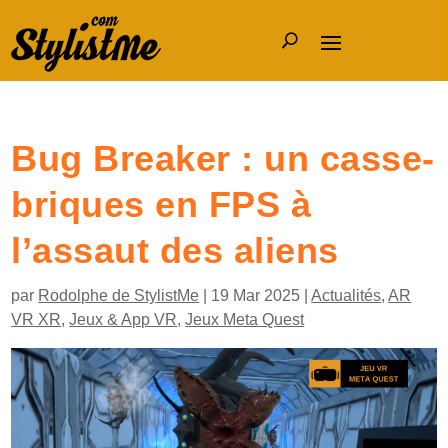
Bug Breaker : un casse-
briques en FPS à
l’assaut des aliens
par
Rodolphe de StylistMe
|
19 Mar 2025
|
Actualités
,
AR
VR XR
,
Jeux & App VR
,
Jeux Meta Quest