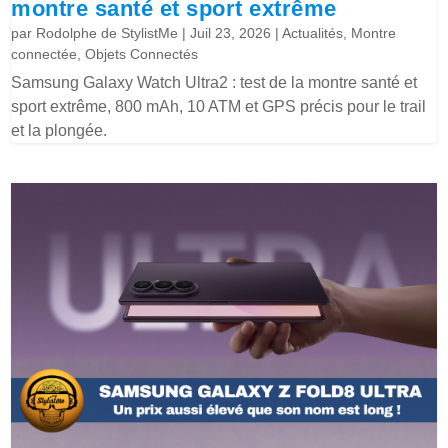
montre santé et sport extrême
par
Rodolphe de StylistMe
|
Juil 23, 2026
|
Actualités
,
Montre
connectée
,
Objets Connectés
Samsung Galaxy Watch Ultra2 : test de la montre santé et
sport extrême, 800 mAh, 10 ATM et GPS précis pour le trail
et la plongée.