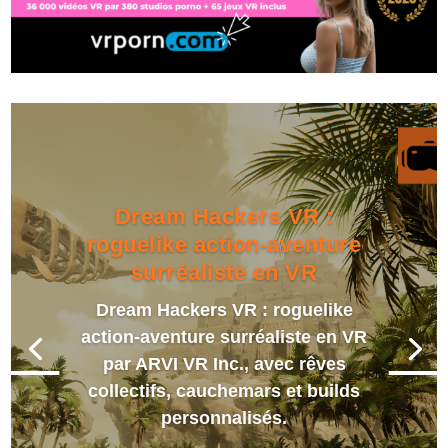
Dream Hackers VR :
roguelike action-aventure
surréaliste en VR
Dream Hackers VR : roguelike
action-aventure surréaliste en VR
par ARVI VR Inc., avec rêves
collectifs, cauchemars et builds
personnalisés.