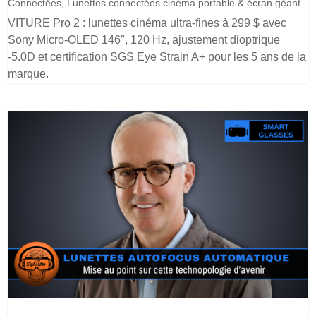
Connectées
,
Lunettes connectées cinéma portable & écran géant
VITURE Pro 2 : lunettes cinéma ultra-fines à 299 $ avec
Sony Micro-OLED 146″, 120 Hz, ajustement dioptrique
-5.0D et certification SGS Eye Strain A+ pour les 5 ans de la
marque.