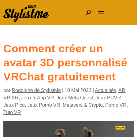
Comment créer un
avatar 3D personnalisé
VRChat gratuitement
par
Rodolphe de StylistMe
|
10 Mai 2023
|
Actualités
,
AR
VR XR
,
Jeux & App VR
,
Jeux Meta Quest
,
Jeux PCVR
,
Jeux Pico
,
Jeux Porno VR
,
Métavers & Crypto
,
Porno VR
,
Tuto VR