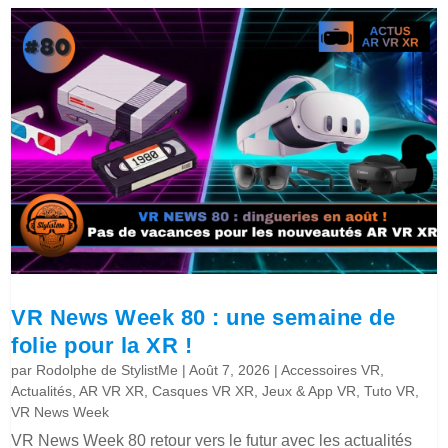
VR News Week 80 : une semaine de
folie pour la XR !
par
Rodolphe de StylistMe
|
Août 7, 2026
|
Accessoires VR
,
Actualités
,
AR VR XR
,
Casques VR XR
,
Jeux & App VR
,
Tuto VR
,
VR News Week
VR News Week 80 retour vers le futur avec les actualités