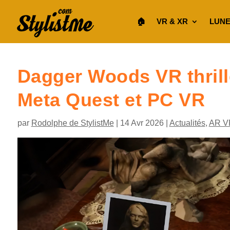
🏠︎
VR & XR
LUNE
Dagger Woods VR thrill
Meta Quest et PC VR
par
Rodolphe de StylistMe
|
14 Avr 2026
|
Actualités
,
AR V