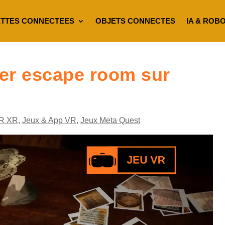
TTES CONNECTEES
OBJETS CONNECTES
IA & ROB
er escape room sur
R XR
,
Jeux & App VR
,
Jeux Meta Quest