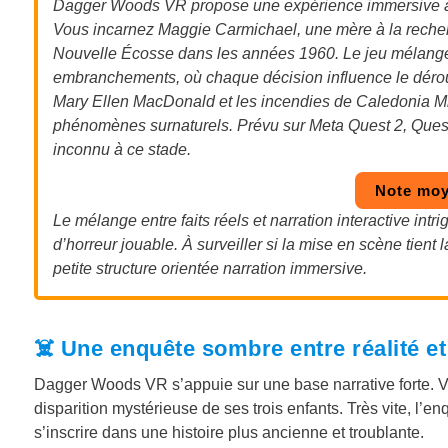
Dagger Woods VR propose une expérience immersive à m
Vous incarnez Maggie Carmichael, une mère à la recher
Nouvelle Écosse dans les années 1960. Le jeu mélange 
embranchements, où chaque décision influence le déroulem
Mary Ellen MacDonald et les incendies de Caledonia Mill
phénomènes surnaturels. Prévu sur Meta Quest 2, Quest 3
inconnu à ce stade.
Note moy
Le mélange entre faits réels et narration interactive int
d’horreur jouable. À surveiller si la mise en scène tient
petite structure orientée narration immersive.
☠️ Une enquête sombre entre réalité e
Dagger Woods VR s’appuie sur une base narrative forte. 
disparition mystérieuse de ses trois enfants. Très vite, l’
s’inscrire dans une histoire plus ancienne et troublante.