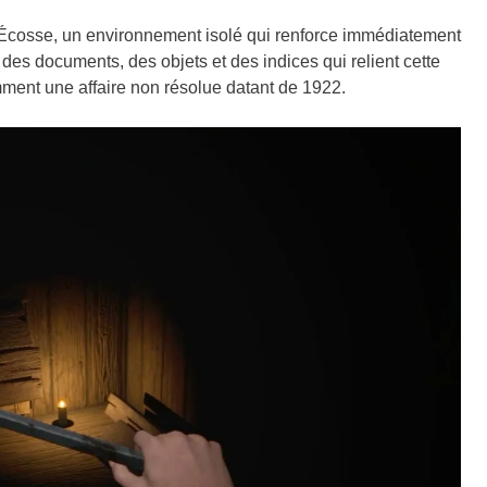
Écosse, un environnement isolé qui renforce immédiatement
es documents, des objets et des indices qui relient cette
mment une affaire non résolue datant de 1922.