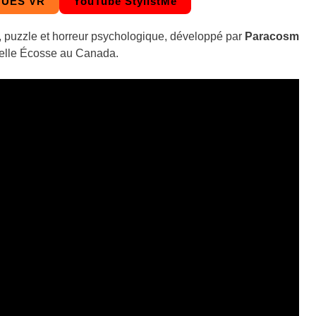
QUES VR
YouTube StylistMe
e, puzzle et horreur psychologique, développé par
Paracosm
ouvelle Écosse au Canada.