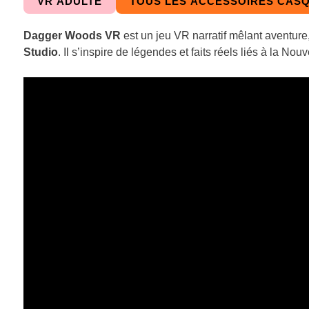
VR ADULTE
TOUS LES ACCESSOIRES CAS
Dagger Woods VR
est un jeu VR narratif mêlant aventur
Studio
. Il s’inspire de légendes et faits réels liés à la N