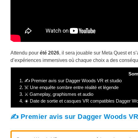
Attendu pour
été 2026
, il sera jouable sur Meta Quest et 
d’expériences immersives où chaque choix a des conséq
Som
1.
✍️ Premier avis sur Dagger Woods VR et studio
2.
☠️ Une enquête sombre entre réalité et légende
3.
⚔️ Gameplay, graphismes et audio
4.
☀️ Date de sortie et casques VR compatibles Dagger 
✍️ Premier avis sur Dagger Woods VR 