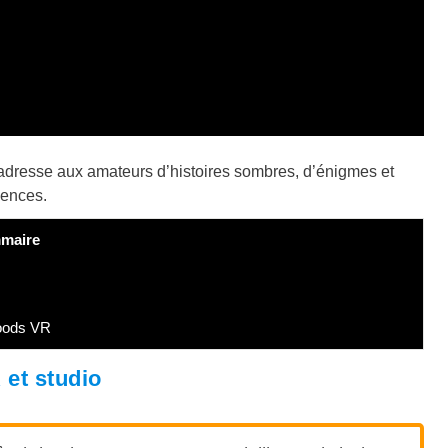
s’adresse aux amateurs d’histoires sombres, d’énigmes et
uences.
maire
Woods VR
et studio