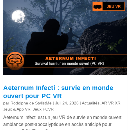
Aeternum Infecti : survie en monde
ouvert pour PC VR
par
Rodolphe de StylistMe
|
Juil 24, 2026
|
Actualités
,
AR VR XR
,
Jeux & App VR
,
Jeux PCVR
Aeternum Infecti est un jeu VR de survie en monde ouvert
ambiance post-apocalyptique en accès anticipé pour