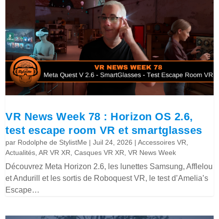
VR News Week 78 : Horizon OS 2.6,
test escape room VR et smartglasses
par
Rodolphe de StylistMe
|
Juil 24, 2026
|
Accessoires VR
,
Actualités
,
AR VR XR
,
Casques VR XR
,
VR News Week
Découvrez Meta Horizon 2.6, les lunettes Samsung, Afflelou
et Andurill et les sortis de Roboquest VR, le test d’Amelia’s
Escape…