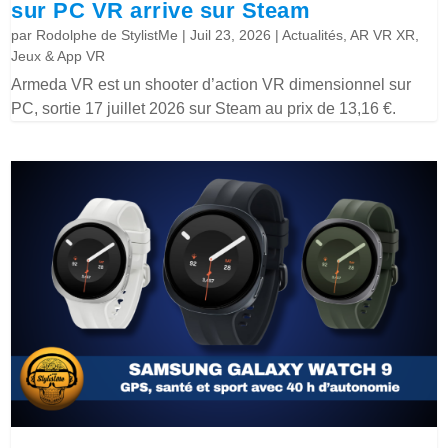
sur PC VR arrive sur Steam
par
Rodolphe de StylistMe
|
Juil 23, 2026
|
Actualités
,
AR VR XR
,
Jeux & App VR
Armeda VR est un shooter d’action VR dimensionnel sur
PC, sortie 17 juillet 2026 sur Steam au prix de 13,16 €.