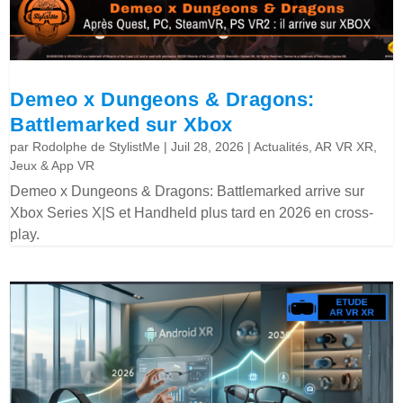
Demeo x Dungeons & Dragons:
Battlemarked sur Xbox
par
Rodolphe de StylistMe
|
Juil 28, 2026
|
Actualités
,
AR VR XR
,
Jeux & App VR
Demeo x Dungeons & Dragons: Battlemarked arrive sur
Xbox Series X|S et Handheld plus tard en 2026 en cross-
play.