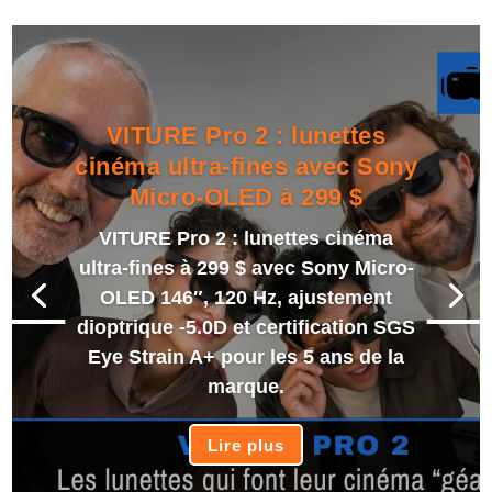
VITURE Pro 2 : lunettes
cinéma ultra-fines avec Sony
Micro-OLED à 299 $
VITURE Pro 2 : lunettes cinéma
ultra-fines à 299 $ avec Sony Micro-
OLED 146″, 120 Hz, ajustement
dioptrique -5.0D et certification SGS
Eye Strain A+ pour les 5 ans de la
marque.
Lire plus