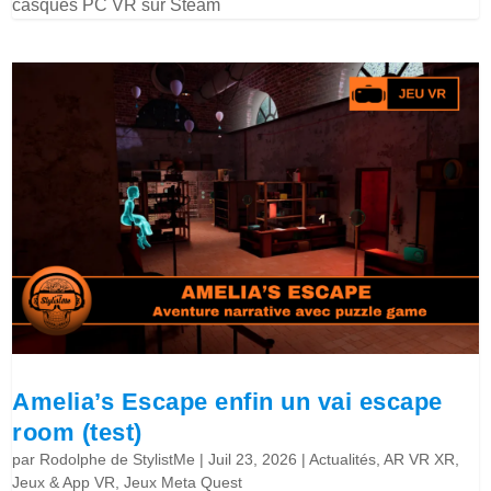
casques PC VR sur Steam
Amelia’s Escape enfin un vai escape
room (test)
par
Rodolphe de StylistMe
|
Juil 23, 2026
|
Actualités
,
AR VR XR
,
Jeux & App VR
,
Jeux Meta Quest