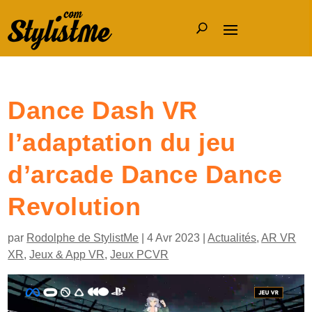
Dance Dash VR
l’adaptation du jeu
d’arcade Dance Dance
Revolution
par
Rodolphe de StylistMe
|
4 Avr 2023
|
Actualités
,
AR VR
XR
,
Jeux & App VR
,
Jeux PCVR