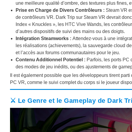
une meilleure qualité d’ombre, des textures plus fines, e
Prise en Charge de Divers Contrôleurs :
Steam VR est
de contrôleurs VR. Dark Trip sur Steam VR devrait donc
Index « Knuckles », les HTC Vive Wands, les contrôleurs
d’autres dispositifs de suivi des mains ou des doigts.
Intégration Steamworks :
Attendez-vous à une intégrat
les réalisations (achievements), la sauvegarde cloud des p
et l’accès aux forums communautaires pour le jeu.
Contenu Additionnel Potentiel :
Parfois, les ports PC
des modes de jeu inédits, ou des ajustements de gamepla
Il est également possible que les développeurs tirent part
PC VR, comme le suivi complet du corps si le joueur dispo
⚔️ Le Genre et le Gameplay de Dark Tr