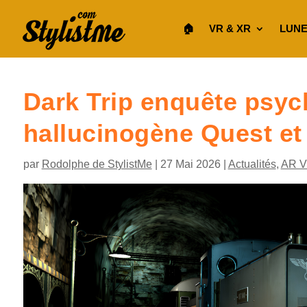
🏠︎
VR & XR
LUNE
Dark Trip enquête psyc
hallucinogène Quest e
par
Rodolphe de StylistMe
|
27 Mai 2026
|
Actualités
,
AR 