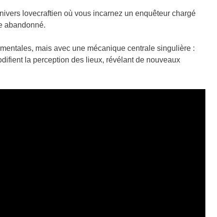
univers lovecraftien où vous incarnez un enquêteur chargé
re abandonné.
ementales, mais avec une mécanique centrale singulière :
difient la perception des lieux, révélant de nouveaux