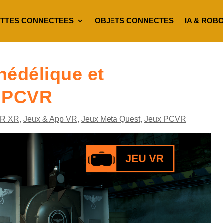
TTES CONNECTEES
OBJETS CONNECTES
IA & ROB
hédélique et
t PCVR
VR XR
,
Jeux & App VR
,
Jeux Meta Quest
,
Jeux PCVR