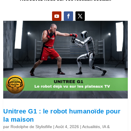
Unitree G1 : le robot humanoïde pour
la maison
par
Rodolphe de StylistMe
|
Août 4, 2026
|
Actualités
,
IA &