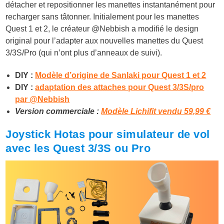
détacher et repositionner les manettes instantanément pour
recharger sans tâtonner. Initialement pour les manettes
Quest 1 et 2, le créateur
@Nebbish
a modifié le design
original pour l’adapter aux nouvelles manettes du Quest
3/3S/Pro (qui n’ont plus d’anneaux de suivi).
DIY :
Modèle d’origine de Sanlaki pour Quest 1 et 2
DIY :
adaptation des attaches pour Quest 3/3S/pro
par @Nebbish
Version commerciale :
Modèle Lichifit vendu 59,99 €
Joystick Hotas pour simulateur de vol
avec les Quest 3/3S ou Pro