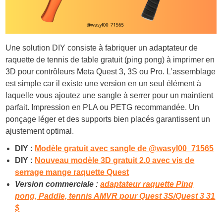
Une solution DIY consiste à fabriquer un adaptateur de
raquette de tennis de table gratuit (ping pong) à imprimer en
3D pour contrôleurs Meta Quest 3, 3S ou Pro. L’assemblage
est simple car il existe une version en un seul élément à
laquelle vous ajoutez une sangle à serrer pour un maintient
parfait. Impression en PLA ou PETG recommandée. Un
ponçage léger et des supports bien placés garantissent un
ajustement optimal.
DIY :
Modèle gratuit avec sangle de @wasyl00_71565
DIY :
Nouveau modèle 3D gratuit 2.0 avec vis de
serrage mange raquette Quest
Version commerciale :
adaptateur raquette Ping
pong, Paddle, tennis AMVR pour Quest 3S/Quest 3 31
$