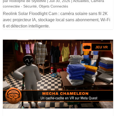
par
Rodolphe de StylistMe
|
Juil 30, 2026
|
Actualités
,
Caméra
connectée - Sécurité
,
Objets Connectés
Reolink Solar Floodlight Cam : caméra solaire sans fil 2K
avec projecteur IA, stockage local sans abonnement, Wi-Fi
6 et détection intelligente.