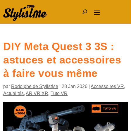
DIY Meta Quest 3 3S :
astuces et accessoires
à faire vous même
par
Rodolphe de StylistMe
|
28 Jan 2026
|
Accessoires VR
,
Actualités
,
AR VR XR
,
Tuto VR