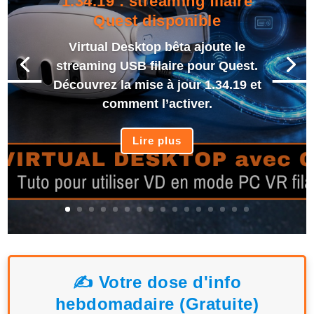
1.34.19 : streaming filaire
Quest disponible
Virtual Desktop bêta ajoute le
streaming USB filaire pour Quest.
Découvrez la mise à jour 1.34.19 et
comment l’activer.
Lire plus
✍️ Votre dose d'info
hebdomadaire (Gratuite)