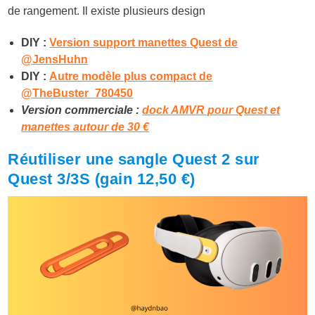
de rangement. Il existe plusieurs design
DIY :
Version support manettes Quest de
@JensHuhn
DIY :
Autre modèle plus compact de
@TheBuster_780450
Version commerciale :
dock AMVR pour Quest et
manettes autour de 30 €
Réutiliser une sangle Quest 2 sur
Quest 3/3S (gain 12,50 €)