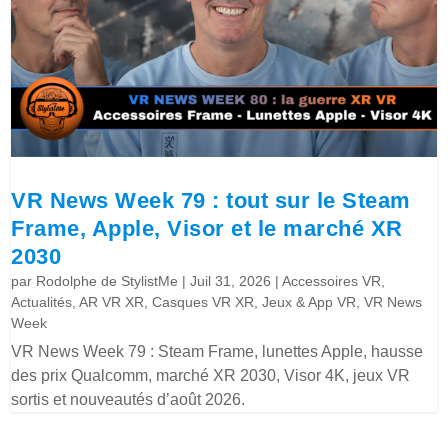
VR News Week 79 : tout sur le Steam
Frame, Apple, Visor et le marché XR
2030
par
Rodolphe de StylistMe
|
Juil 31, 2026
|
Accessoires VR
,
Actualités
,
AR VR XR
,
Casques VR XR
,
Jeux & App VR
,
VR News
Week
VR News Week 79 : Steam Frame, lunettes Apple, hausse
des prix Qualcomm, marché XR 2030, Visor 4K, jeux VR
sortis et nouveautés d’août 2026.