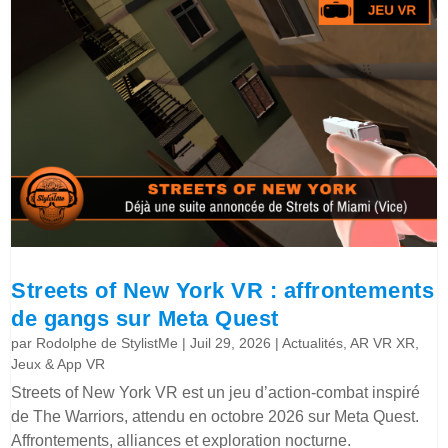
Streets of New York VR : affrontements
de gangs sur Meta Quest
par
Rodolphe de StylistMe
|
Juil 29, 2026
|
Actualités
,
AR VR XR
,
Jeux & App VR
Streets of New York VR est un jeu d’action-combat inspiré
de The Warriors, attendu en octobre 2026 sur Meta Quest.
Affrontements, alliances et exploration nocturne.