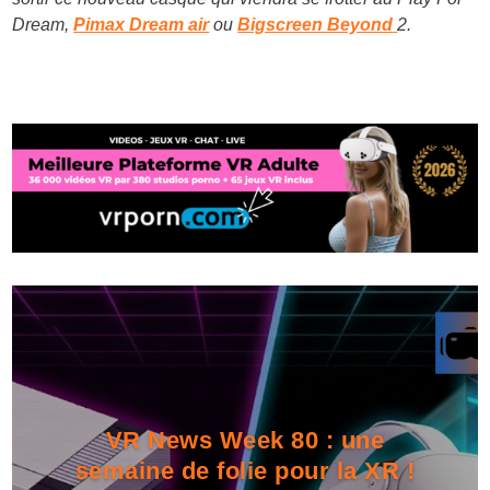
Dream,
Pimax Dream air
ou
Bigscreen Beyond
2.
VR News Week 80 : une
semaine de folie pour la XR !