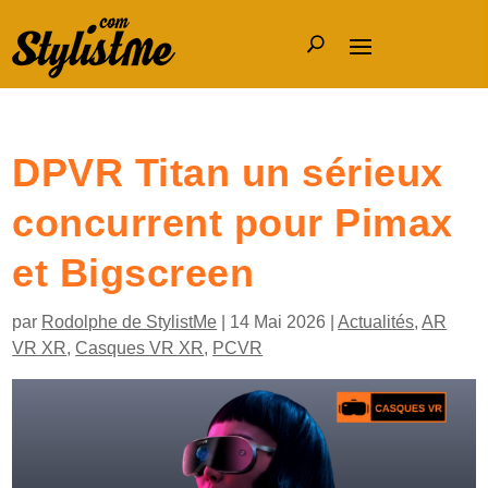
DPVR Titan un sérieux
concurrent pour Pimax
et Bigscreen
par
Rodolphe de StylistMe
|
14 Mai 2026
|
Actualités
,
AR
VR XR
,
Casques VR XR
,
PCVR