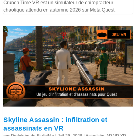
Crunch Time VR est un simulateur de chiropracteur
chaotique attendu en automne 2026 sur Meta Quest.
Skyline Assassin : infiltration et
assassinats en VR
par
Rodolphe de StylistMe
|
Juil 29, 2026
|
Actualités
,
AR VR XR
,