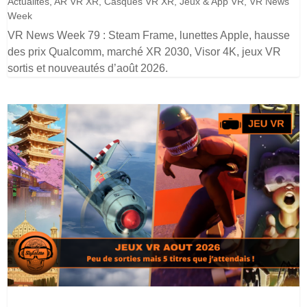
Actualités
,
AR VR XR
,
Casques VR XR
,
Jeux & App VR
,
VR News
Week
VR News Week 79 : Steam Frame, lunettes Apple, hausse
des prix Qualcomm, marché XR 2030, Visor 4K, jeux VR
sortis et nouveautés d’août 2026.