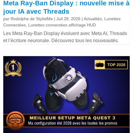
Meta Ray-Ban Display : nouvelle mise à
jour IA avec Threads
par
Rodolphe de StylistMe
|
Juil 28, 2026
|
Actualités
,
Lunettes
Connectées
,
Lunettes connectées affichage HUD
Les Meta Ray-Ban Display évoluent avec Meta AI, Threads
et l’écriture neuronale. Découvrez tous les nouveautés.