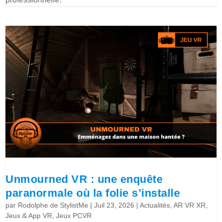
Unmourned VR : une enquête
paranormale où la folie s’installe
par
Rodolphe de StylistMe
|
Juil 23, 2026
|
Actualités
,
AR VR XR
,
Jeux & App VR
,
Jeux PCVR