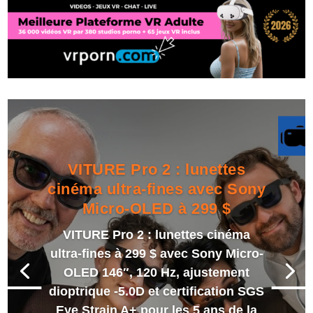
VITURE Pro 2 : lunettes
cinéma ultra-fines avec Sony
Micro-OLED à 299 $
VITURE Pro 2 : lunettes cinéma
ultra-fines à 299 $ avec Sony Micro-
OLED 146″, 120 Hz, ajustement
dioptrique -5.0D et certification SGS
Eye Strain A+ pour les 5 ans de la