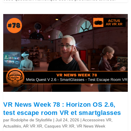
VR News Week 78 : Horizon OS 2.6,
test escape room VR et smartglasses
par
Rodolphe de StylistMe
|
Juil 24, 2026
|
Accessoires VR
,
Actualités
,
AR VR XR
,
Casques VR XR
,
VR News Week