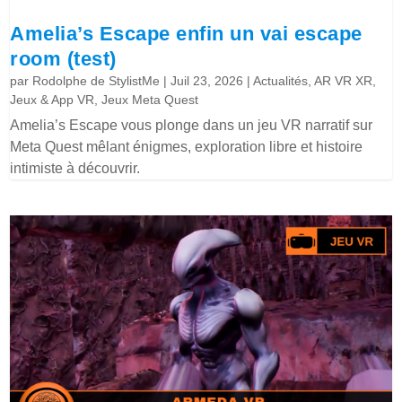
Amelia’s Escape enfin un vai escape
room (test)
par
Rodolphe de StylistMe
|
Juil 23, 2026
|
Actualités
,
AR VR XR
,
Jeux & App VR
,
Jeux Meta Quest
Amelia’s Escape vous plonge dans un jeu VR narratif sur
Meta Quest mêlant énigmes, exploration libre et histoire
intimiste à découvrir.