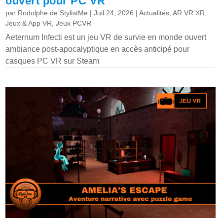
ouvert pour PC VR
par
Rodolphe de StylistMe
|
Juil 24, 2026
|
Actualités
,
AR VR XR
,
Jeux & App VR
,
Jeux PCVR
Aeternum Infecti est un jeu VR de survie en monde ouvert
ambiance post-apocalyptique en accès anticipé pour
casques PC VR sur Steam