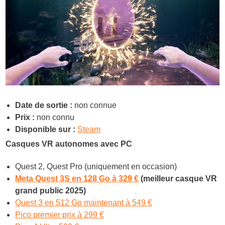
Date de sortie :
non connue
Prix :
non connu
Disponible sur :
Steam
Casques VR autonomes avec PC
Quest 2, Quest Pro (uniquement en occasion)
Meta Quest 3S en 128 Go à 329 €
(meilleur casque VR
grand public 2025)
Quest 3 en 512 Go maintenant à 549 €
Pico premier prix à 299 €