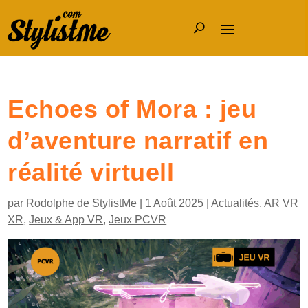
Echoes of Mora : jeu
d’aventure narratif en
réalité virtuell
par
Rodolphe de StylistMe
|
1 Août 2025
|
Actualités
,
AR VR
XR
,
Jeux & App VR
,
Jeux PCVR