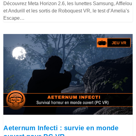
Découvrez Meta Horizon 2.6, les lunettes Samsung, Afflelou
et Andurill et les sortis de Roboquest VR, le test d’Amelia’s
Escape…
Aeternum Infecti : survie en monde