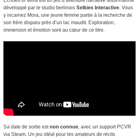
Echoes of Mora est un jeu d’aventure narrative sous-marine
développé par le studio berlinois
Selkies Interactive
. Vous
y incarnez Mora, une jeune femme partie à la recherche de
son frère disparu près d’un lac maudit. Exploration,
immersion et émotion sont au cœur de ce titre.
Sa date de sortie est
non connue
, avec un support PCVR
via Steam. Un jeu idéal pour les amateurs de récits