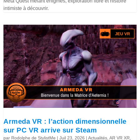
Meta Quest mêlant énigmes, exploration libre et histoire
intimiste à découvrir.
Armeda VR : l’action dimensionnelle
sur PC VR arrive sur Steam
par
Rodolphe de StylistMe
|
Juil 23, 2026
|
Actualités
,
AR VR XR
,