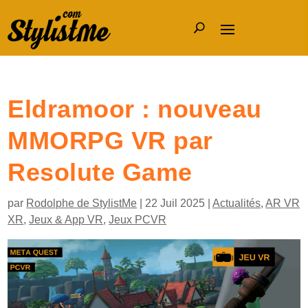
Eldramoor : nouveau
MMORPG VR par
Resolute Game
par
Rodolphe de StylistMe
|
22 Juil 2025
|
Actualités
,
AR VR
XR
,
Jeux & App VR
,
Jeux PCVR