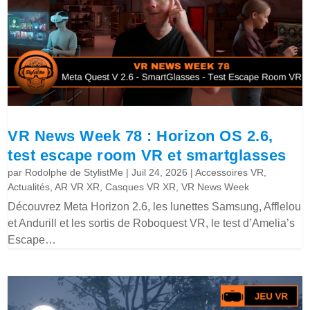
VR News Week 78 : Horizon OS 2.6,
test escape room VR et smartglasses
par
Rodolphe de StylistMe
|
Juil 24, 2026
|
Accessoires VR
,
Actualités
,
AR VR XR
,
Casques VR XR
,
VR News Week
Découvrez Meta Horizon 2.6, les lunettes Samsung, Afflelou
et Andurill et les sortis de Roboquest VR, le test d’Amelia’s
Escape…