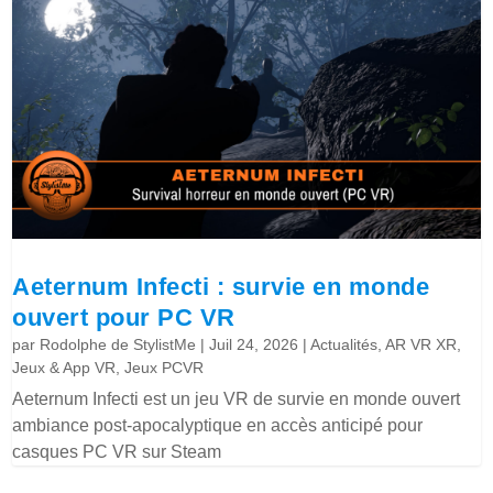
Aeternum Infecti : survie en monde
ouvert pour PC VR
par
Rodolphe de StylistMe
|
Juil 24, 2026
|
Actualités
,
AR VR XR
,
Jeux & App VR
,
Jeux PCVR
Aeternum Infecti est un jeu VR de survie en monde ouvert
ambiance post-apocalyptique en accès anticipé pour
casques PC VR sur Steam