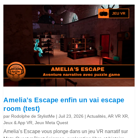
Amelia’s Escape enfin un vai escape
room (test)
par
Rodolphe de StylistMe
|
Juil 23, 2026
|
Actualités
,
AR VR XR
,
Jeux & App VR
,
Jeux Meta Quest
Amelia’s Escape vous plonge dans un jeu VR narratif sur