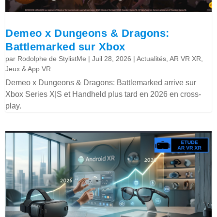
Demeo x Dungeons & Dragons:
Battlemarked sur Xbox
par
Rodolphe de StylistMe
|
Juil 28, 2026
|
Actualités
,
AR VR XR
,
Jeux & App VR
Demeo x Dungeons & Dragons: Battlemarked arrive sur
Xbox Series X|S et Handheld plus tard en 2026 en cross-
play.