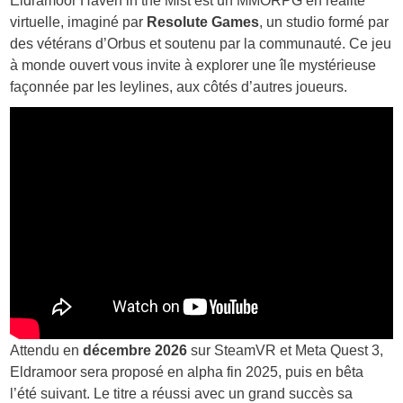
Eldramoor Haven in the Mist est un MMORPG en réalité
virtuelle, imaginé par
Resolute Games
, un studio formé par
des vétérans d’Orbus et soutenu par la communauté. Ce jeu
à monde ouvert vous invite à explorer une île mystérieuse
façonnée par les leylines, aux côtés d’autres joueurs.
Attendu en
décembre 2026
sur SteamVR et Meta Quest 3,
Eldramoor sera proposé en alpha fin 2025, puis en bêta
l’été suivant. Le titre a réussi avec un grand succès sa