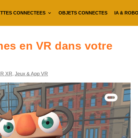
TTES CONNECTEES
OBJETS CONNECTES
IA & ROB
gmes en VR dans votre
VR XR
,
Jeux & App VR