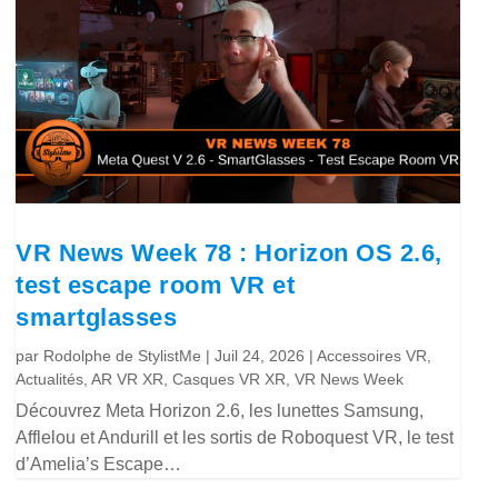
VR News Week 78 : Horizon OS 2.6,
test escape room VR et
smartglasses
par
Rodolphe de StylistMe
|
Juil 24, 2026
|
Accessoires VR
,
Actualités
,
AR VR XR
,
Casques VR XR
,
VR News Week
Découvrez Meta Horizon 2.6, les lunettes Samsung,
Afflelou et Andurill et les sortis de Roboquest VR, le test
d’Amelia’s Escape…