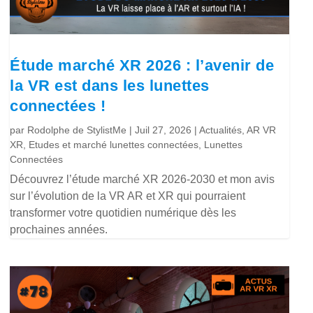
Étude marché XR 2026 : l’avenir de
la VR est dans les lunettes
connectées !
par
Rodolphe de StylistMe
|
Juil 27, 2026
|
Actualités
,
AR VR
XR
,
Etudes et marché lunettes connectées
,
Lunettes
Connectées
Découvrez l’étude marché XR 2026-2030 et mon avis
sur l’évolution de la VR AR et XR qui pourraient
transformer votre quotidien numérique dès les
prochaines années.