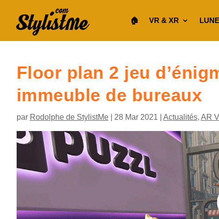
🏠︎
VR & XR
LUNE
Floor plan 2 jeu d’éni
immeuble de bureaux
par
Rodolphe de StylistMe
|
28 Mar 2021
|
Actualités
,
AR 