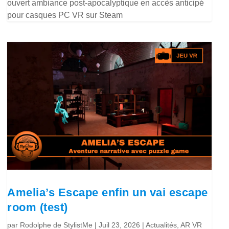
ouvert ambiance post-apocalyptique en accès anticipé
pour casques PC VR sur Steam
Amelia’s Escape enfin un vai escape
room (test)
par
Rodolphe de StylistMe
|
Juil 23, 2026
|
Actualités
,
AR VR