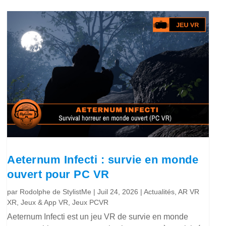
Aeternum Infecti : survie en monde
ouvert pour PC VR
par
Rodolphe de StylistMe
|
Juil 24, 2026
|
Actualités
,
AR VR
XR
,
Jeux & App VR
,
Jeux PCVR
Aeternum Infecti est un jeu VR de survie en monde