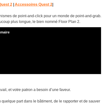
Quest 2
|
Accessoires Quest 2
|
nismes de point-and-click pour un monde de point-and-grab.
aucoup plus longue, le bien nommé Floor Plan 2.
maire
vail, et votre patron a besoin d’une faveur.
u quelque part dans le bâtiment, de le rapporter et de sauver