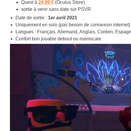
Quest à
24,99 €
(Oculus Store)
sortie à venir sans date sur PSVR
Date de sortie :
1er avril 2021
Uniquement en solo (pas besoin de connexion internet)
Langues : Français, Allemand, Anglais, Coréen, Espagn
Confort bon jouable debout ou roomscale