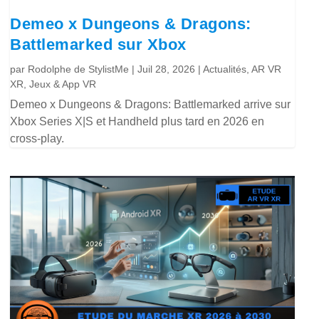
Demeo x Dungeons & Dragons:
Battlemarked sur Xbox
par
Rodolphe de StylistMe
|
Juil 28, 2026
|
Actualités
,
AR VR
XR
,
Jeux & App VR
Demeo x Dungeons & Dragons: Battlemarked arrive sur
Xbox Series X|S et Handheld plus tard en 2026 en
cross-play.