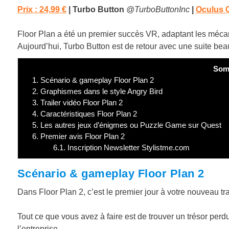
Prix :
24,99 €
| Turbo Button
@TurboButtonInc
|
Oculus 
Floor Plan a été un premier succès VR, adaptant les méca
Aujourd’hui, Turbo Button est de retour avec une suite be
Som
1.
Scénario & gameplay Floor Plan 2
2.
Graphismes dans le style Angry Bird
3.
Trailer vidéo Floor Plan 2
4.
Caractéristiques Floor Plan 2
5.
Les autres jeux d’énigmes ou Puzzle Game sur Quest
6.
Premier avis Floor Plan 2
6.1.
Inscription Newsletter Stylistme.com
Scénario & gameplay Floor Plan 2
Dans Floor Plan 2, c’est le premier jour à votre nouveau tra
Tout ce que vous avez à faire est de trouver un trésor perd
l’entreprise.