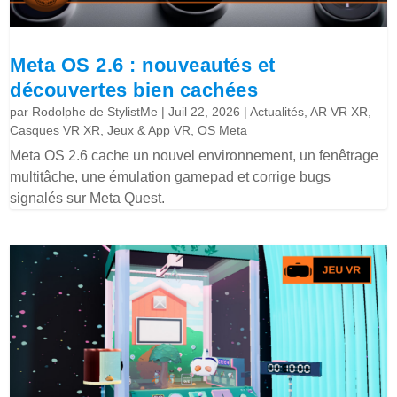
Meta OS 2.6 : nouveautés et
découvertes bien cachées
par
Rodolphe de StylistMe
|
Juil 22, 2026
|
Actualités
,
AR VR XR
,
Casques VR XR
,
Jeux & App VR
,
OS Meta
Meta OS 2.6 cache un nouvel environnement, un fenêtrage
multitâche, une émulation gamepad et corrige bugs
signalés sur Meta Quest.