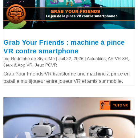
Grab Your Friends : machine à pince
VR contre smartphone
par
Rodolphe de StylistMe
|
Juil 22, 2026
|
Actualités
,
AR VR XR
,
Jeux & App VR
,
Jeux PCVR
Grab Your Friends VR transforme une machine à pince en
bataille multijoueur entre joueur VR et amis sur mobile.