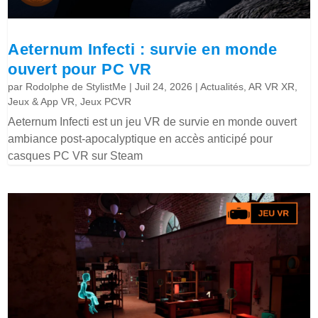
Aeternum Infecti : survie en monde
ouvert pour PC VR
par
Rodolphe de StylistMe
|
Juil 24, 2026
|
Actualités
,
AR VR XR
,
Jeux & App VR
,
Jeux PCVR
Aeternum Infecti est un jeu VR de survie en monde ouvert
ambiance post-apocalyptique en accès anticipé pour
casques PC VR sur Steam