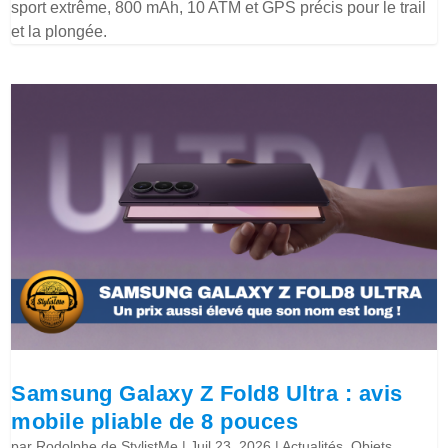
sport extrême, 800 mAh, 10 ATM et GPS précis pour le trail
et la plongée.
Samsung Galaxy Z Fold8 Ultra : avis
mobile pliable de 8 pouces
par
Rodolphe de StylistMe
|
Juil 23, 2026
|
Actualités
,
Objets