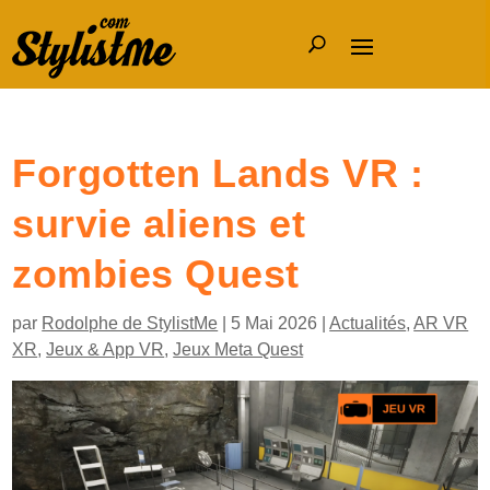
Forgotten Lands VR :
survie aliens et
zombies Quest
par
Rodolphe de StylistMe
|
5 Mai 2026
|
Actualités
,
AR VR
XR
,
Jeux & App VR
,
Jeux Meta Quest