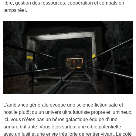
libre, gestion des ressources, coopération et combats en
temps réel.
L’ambiance générale évoque une science-fiction sale et
hostile plutôt qu’un univers ultra futuriste propre et lumineux.
Ici, vous n’êtes pas un héros galactique équipé d’une
armure brillante. Vous êtes surtout une cible potentielle
avec un fusil et une envie très forte de rentrer vivant. Le côté