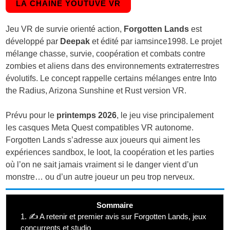
LA CHAINE YOUTUVE VR
Jeu VR de survie orienté action,
Forgotten Lands
est
développé par
Deepak
et édité par iamsince1998. Le projet
mélange chasse, survie, coopération et combats contre
zombies et aliens dans des environnements extraterrestres
évolutifs. Le concept rappelle certains mélanges entre Into
the Radius, Arizona Sunshine et Rust version VR.
Prévu pour le
printemps 2026
, le jeu vise principalement
les casques Meta Quest compatibles VR autonome.
Forgotten Lands s’adresse aux joueurs qui aiment les
expériences sandbox, le loot, la coopération et les parties
où l’on ne sait jamais vraiment si le danger vient d’un
monstre… ou d’un autre joueur un peu trop nerveux.
Sommaire
1.
✍️ A retenir et premier avis sur Forgotten Lands, jeux
concurrents et studio