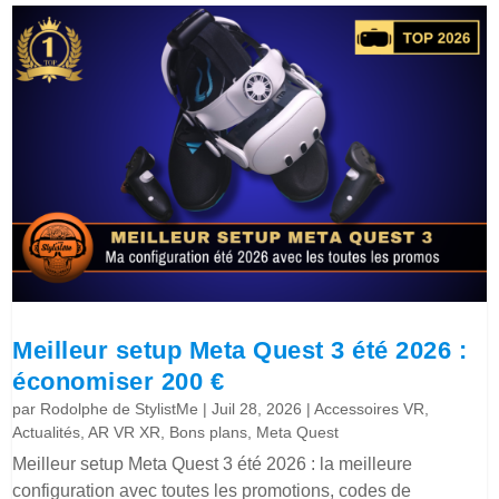
Meilleur setup Meta Quest 3 été 2026 :
économiser 200 €
par
Rodolphe de StylistMe
|
Juil 28, 2026
|
Accessoires VR
,
Actualités
,
AR VR XR
,
Bons plans
,
Meta Quest
Meilleur setup Meta Quest 3 été 2026 : la meilleure
configuration avec toutes les promotions, codes de