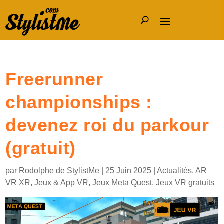
Freerunner
championships :
devenez roi du parkour
(gratuit)
par
Rodolphe de StylistMe
|
25 Juin 2025
|
Actualités
,
AR
VR XR
,
Jeux & App VR
,
Jeux Meta Quest
,
Jeux VR gratuits