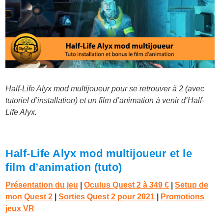
Half-Life Alyx mod multijoueur pour se retrouver à 2 (avec
tutoriel d’installation) et un film d’animation à venir d’Half-
Life Alyx.
Half-Life Alyx mod multijoueur et le
film d’animation (tuto)
Présentation du jeu
|
Oculus Quest 2 à 349 €
|
Setup de
mon Quest 2
|
Sorties Quest 2 pour 2021
|
Promotions
jeux VR