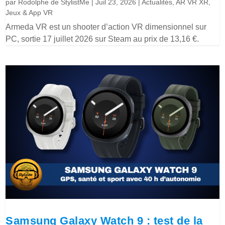
par
Rodolphe de StylistMe
|
Juil 23, 2026
|
Actualités
,
AR VR XR
,
Jeux & App VR
Armeda VR est un shooter d’action VR dimensionnel sur
PC, sortie 17 juillet 2026 sur Steam au prix de 13,16 €.
Samsung Galaxy Watch 9 : test de la