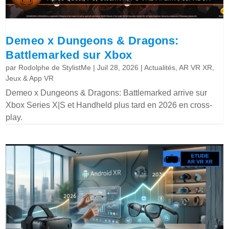
Demeo x Dungeons & Dragons:
Battlemarked sur Xbox
par
Rodolphe de StylistMe
|
Juil 28, 2026
|
Actualités
,
AR VR XR
,
Jeux & App VR
Demeo x Dungeons & Dragons: Battlemarked arrive sur
Xbox Series X|S et Handheld plus tard en 2026 en cross-
play.