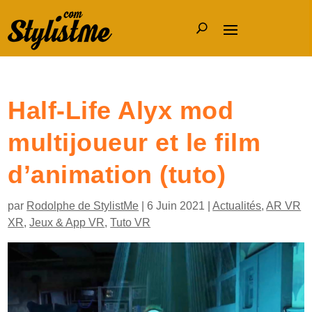
Half-Life Alyx mod
multijoueur et le film
d’animation (tuto)
par
Rodolphe de StylistMe
|
6 Juin 2021
|
Actualités
,
AR VR
XR
,
Jeux & App VR
,
Tuto VR