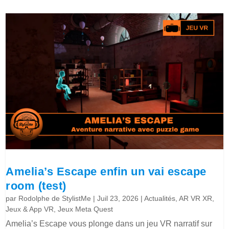
Amelia’s Escape enfin un vai escape
room (test)
par
Rodolphe de StylistMe
|
Juil 23, 2026
|
Actualités
,
AR VR XR
,
Jeux & App VR
,
Jeux Meta Quest
Amelia’s Escape vous plonge dans un jeu VR narratif sur