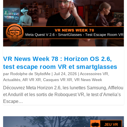
VR News Week 78 : Horizon OS 2.6,
test escape room VR et smartglasses
par
Rodolphe de StylistMe
|
Juil 24, 2026
|
Accessoires VR
,
Actualités
,
AR VR XR
,
Casques VR XR
,
VR News Week
Découvrez Meta Horizon 2.6, les lunettes Samsung, Afflelou
et Andurill et les sortis de Roboquest VR, le test d’Amelia’s
Escape…