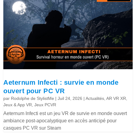
Aeternum Infecti : survie en monde
ouvert pour PC VR
par
Rodolphe de StylistMe
|
Juil 24, 2026
|
Actualités
,
AR VR XR
,
Jeux & App VR
,
Jeux PCVR
Aeternum Infecti est un jeu VR de survie en monde ouvert
ambiance post-apocalyptique en accès anticipé pour
casques PC VR sur Steam