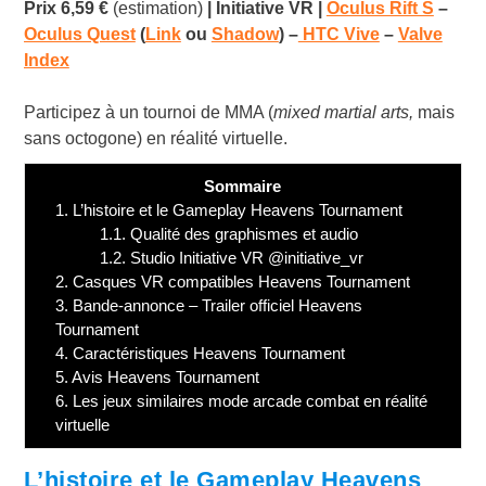
Prix 6,59 €
(estimation)
| Initiative VR |
Oculus Rift S
​ –
Oculus Quest
(
Link
ou
Shadow
) –
HTC Vive
–
Valve
Index
Participez à un tournoi de MMA (
mixed martial arts,
mais
sans octogone) en réalité virtuelle.
Sommaire
1.
L’histoire et le Gameplay Heavens Tournament
1.1.
Qualité des graphismes et audio
1.2.
Studio Initiative VR @initiative_vr
2.
Casques VR compatibles Heavens Tournament
3.
Bande-annonce – Trailer officiel Heavens
Tournament
4.
Caractéristiques Heavens Tournament
5.
Avis Heavens Tournament
6.
Les jeux similaires mode arcade combat en réalité
virtuelle
L’histoire et le Gameplay Heavens