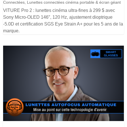
Connectées
,
Lunettes connectées cinéma portable & écran géant
VITURE Pro 2 : lunettes cinéma ultra-fines à 299 $ avec
Sony Micro-OLED 146″, 120 Hz, ajustement dioptrique
-5.0D et certification SGS Eye Strain A+ pour les 5 ans de la
marque.