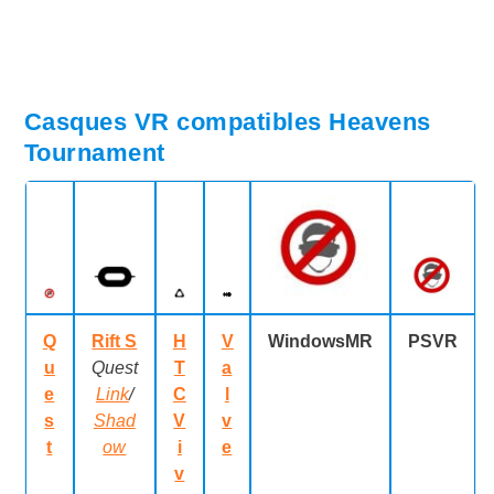
Casques VR compatibles Heavens
Tournament
Q
Rift S
H
V
WindowsMR
PSVR
u
Quest
T
a
e
Link
/
C
l
s
Shad
V
v
t
ow
i
e
v