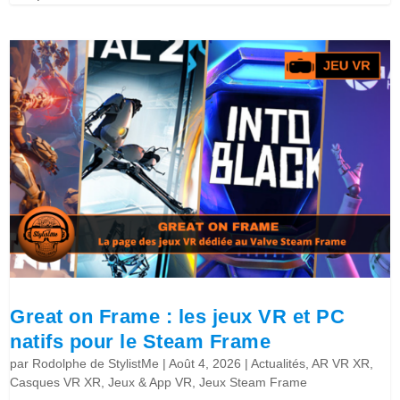
Great on Frame : les jeux VR et PC
natifs pour le Steam Frame
par
Rodolphe de StylistMe
|
Août 4, 2026
|
Actualités
,
AR VR XR
,
Casques VR XR
,
Jeux & App VR
,
Jeux Steam Frame