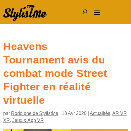
Heavens
Tournament avis du
combat mode Street
Fighter en réalité
virtuelle
par
Rodolphe de StylistMe
|
13 Avr 2020
|
Actualités
,
AR VR
XR
,
Jeux & App VR