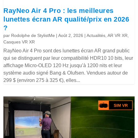
RayNeo Air 4 Pro : les meilleures
lunettes écran AR qualité/prix en 2026
?
par
Rodolphe de StylistMe
|
Août 2, 2026
|
Actualités
,
AR VR XR
,
Casques VR XR
RayNeo Air 4 Pro sont des lunettes écran AR grand public
qui se distinguent par leur compatibilité HDR10 10 bits, leur
affichage Micro-OLED 120 Hz jusqu’à 1200 nits et leur
système audio signé Bang & Olufsen. Vendues autour de
299 $ (environ 275 à 325 €), elles...