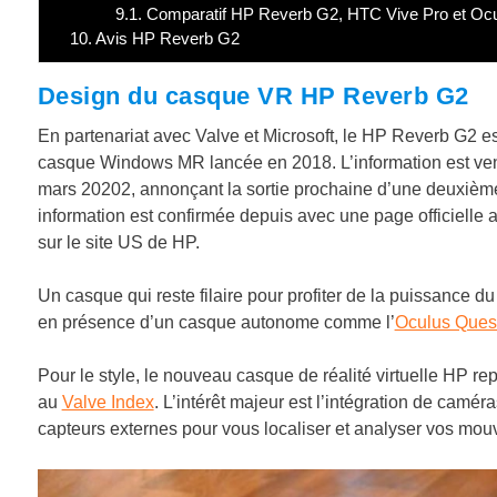
9.1.
Comparatif HP Reverb G2, HTC Vive Pro et Ocul
10.
Avis HP Reverb G2
Design du casque VR HP Reverb G2
En partenariat avec Valve et Microsoft, le HP Reverb G2 es
casque Windows MR lancée en 2018. L’information est venue
mars 20202, annonçant la sortie prochaine d’une deuxième
information est confirmée depuis avec une page officielle a
sur le site US de HP.
Un casque qui reste filaire pour profiter de la puissance 
en présence d’un casque autonome comme l’
Oculus Ques
Pour le style, le nouveau casque de réalité virtuelle HP r
au
Valve Index
. L’intérêt majeur est l’intégration de caméra
capteurs externes pour vous localiser et analyser vos mo