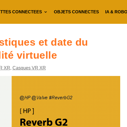
TTES CONNECTEES
OBJETS CONNECTES
IA & ROB
stiques et date du
té virtuelle
R XR
,
Casques VR XR