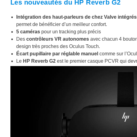
Les nouveautés du HP Reverb G2
Intégration des haut-parleurs de chez Valve intégré
permet de bénéficier d’un meilleur confort.
5 caméras
pour un tracking plus précis
Des
contrôleurs VR autonomes
avec chacun 4 boutons,
design très proches des Oculus Touch.
Écart pupillaire par réglable manuel
comme sur l’Ocul
Le
HP Reverb G2
est le premier casque PCVR qui devr