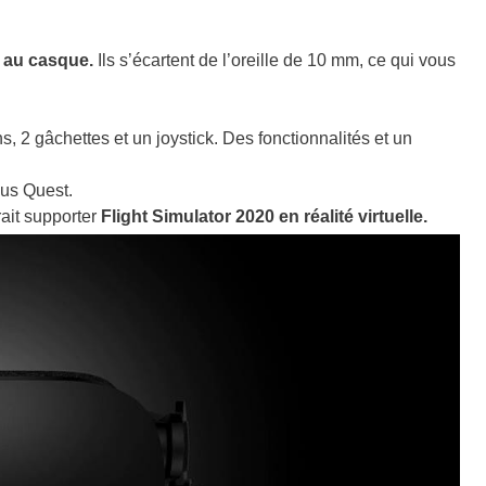
s au casque.
Ils s’écartent de l’oreille de 10 mm, ce qui vous
 2 gâchettes et un joystick. Des fonctionnalités et un
us Quest.
ait supporter
Flight Simulator 2020 en réalité virtuelle.