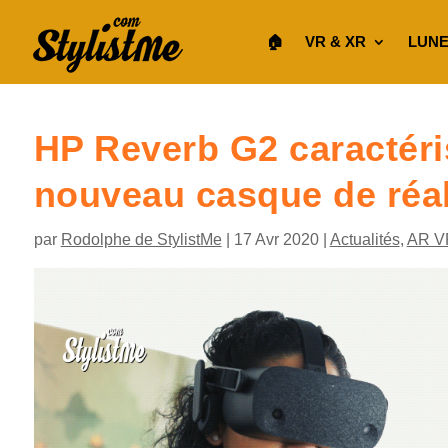
🏠︎
VR & XR
LUNE
HP Reverb G2 caractéri
nouveau casque de réali
par
Rodolphe de StylistMe
|
17 Avr 2020
|
Actualités
,
AR V