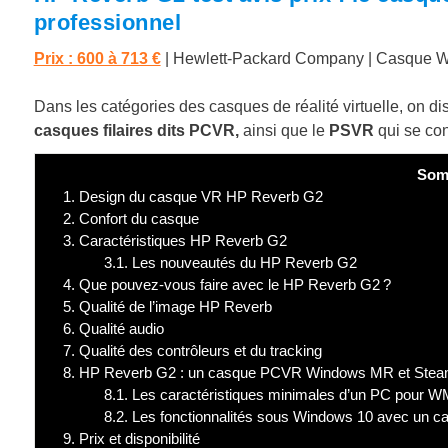
professionnel
Prix : 600 à 713 €
| Hewlett-Packard Company
|
Casque 
Dans les catégories des casques de réalité virtuelle, on di
casques filaires dits PCVR,
ainsi que le
PSVR
qui se con
Som
1.
Design du casque VR HP Reverb G2
2.
Confort du casque
3.
Caractéristiques HP Reverb G2
3.1.
Les nouveautés du HP Reverb G2
4.
Que pouvez-vous faire avec le HP Reverb G2 ?
5.
Qualité de l’image HP Reverb
6.
Qualité audio
7.
Qualité des contrôleurs et du tracking
8.
HP Reverb G2 : un casque PCVR Windows MR et Ste
8.1.
Les caractéristiques minimales d’un PC pour 
8.2.
Les fonctionnalités sous Windows 10 avec un c
9.
Prix et disponibilité