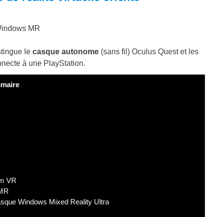
Windows MR
stingue le
casque autonome
(sans fil) Oculus Quest et les
necte à une PlayStation.
maire
am VR
WMR
asque Windows Mixed Reality Ultra