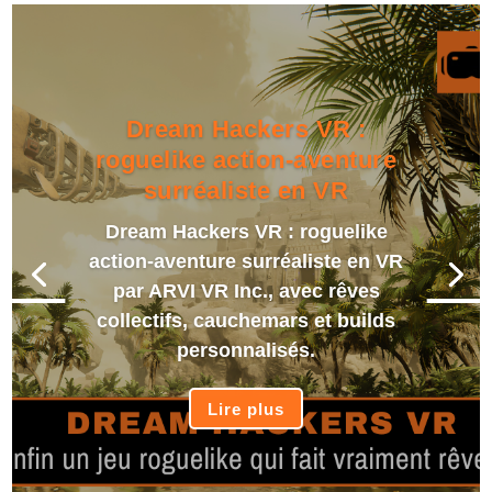
Dream Hackers VR :
roguelike action-aventure
surréaliste en VR
Dream Hackers VR : roguelike
action-aventure surréaliste en VR
par ARVI VR Inc., avec rêves
collectifs, cauchemars et builds
personnalisés.
Lire plus