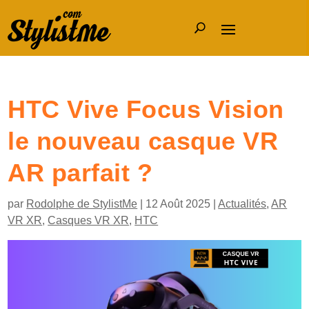
HTC Vive Focus Vision
le nouveau casque VR
AR parfait ?
par
Rodolphe de StylistMe
|
12 Août 2025
|
Actualités
,
AR
VR XR
,
Casques VR XR
,
HTC