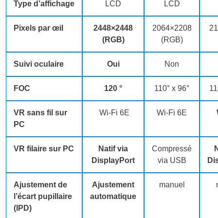
Type d’affichage
LCD
LCD
Pixels par œil
2448×2448
2064×2208
2
(RGB)
(RGB)
Suivi oculaire
Oui
Non
FOC
120 °
110° x 96°
11
VR sans fil sur
Wi-Fi 6E
Wi-Fi 6E
PC
VR filaire sur PC
Natif via
Compressé
N
DisplayPort
via USB
Di
Ajustement de
Ajustement
manuel
l’écart pupillaire
automatique
(IPD)