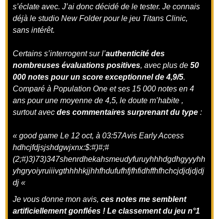
s’éclate avec. J’ai donc décidé de le tester. Je connais
déjà le studio New Folder pour le jeu Titans Clinic,
sans intérêt.
Certains s’interrogent sur l’
authenticité des
nombreuses évaluations positives
, avec plus de
50
000 notes pour un score exceptionnel de 4,9/5
.
Comparé à Population One et ses 15 000 notes en 4
ans pour une moyenne de 4,5, le doute m’habite ,
surtout avec
des commentaires surprenant du type
:
« good game
Le 12 oct, à 03:57
Avis Early Access
hdhcjfdjsjshdgwjxnx:$:#)#;#
(2;#)3)73)347shenrdhekahsmeudyfuruyhhhdgdhgyyyhh
yhgryoiyruiiivgthhhhkjjhhfhdufufhfjfhfidhffhfhchcjdjdjdjdj
dj «
Je vous donne mon avis,
ces notes me semblent
artificiellement gonflées ! Le classement du jeu n°1