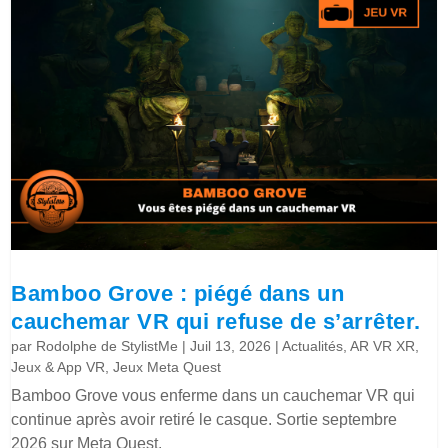
Bamboo Grove : piégé dans un
cauchemar VR qui refuse de s’arrêter.
par
Rodolphe de StylistMe
|
Juil 13, 2026
|
Actualités
,
AR VR XR
,
Jeux & App VR
,
Jeux Meta Quest
Bamboo Grove vous enferme dans un cauchemar VR qui
continue après avoir retiré le casque. Sortie septembre
2026 sur Meta Quest.