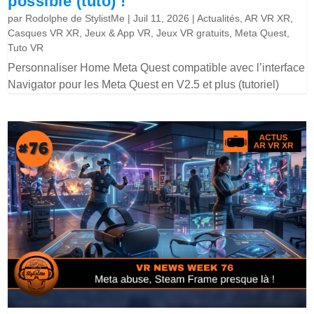
possible (tuto) !
par
Rodolphe de StylistMe
|
Juil 11, 2026
|
Actualités
,
AR VR XR
,
Casques VR XR
,
Jeux & App VR
,
Jeux VR gratuits
,
Meta Quest
,
Tuto VR
Personnaliser Home Meta Quest compatible avec l’interface
Navigator pour les Meta Quest en V2.5 et plus (tutoriel)