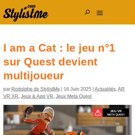
I am a Cat : le jeu n°1
sur Quest devient
multijoueur
par
Rodolphe de StylistMe
|
16 Juin 2025
|
Actualités
,
AR
VR XR
,
Jeux & App VR
,
Jeux Meta Quest