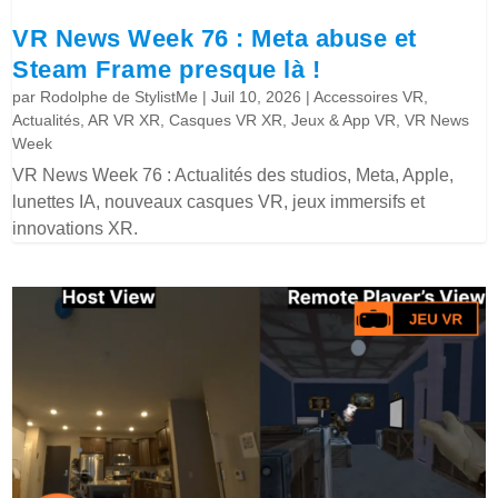
VR News Week 76 : Meta abuse et
Steam Frame presque là !
par
Rodolphe de StylistMe
|
Juil 10, 2026
|
Accessoires VR
,
Actualités
,
AR VR XR
,
Casques VR XR
,
Jeux & App VR
,
VR News
Week
VR News Week 76 : Actualités des studios, Meta, Apple,
lunettes IA, nouveaux casques VR, jeux immersifs et
innovations XR.