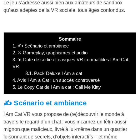
Le jeu s’adresse aussi bien aux amateurs de sandbox
qu’aux adeptes de la VR sociale, tous âges confondus.
Sommaire
1.
✍️ Scénario et ambiance
2.
⚔️ Gameplay, graphismes et audio
3.
☀️ Date de sortie et casques VR compatibles I Am Cat
VR
3.1.
Pack Deluxe I Am a cat
4.
Avis I Am a Cat : un succès controversé
5.
Le Copy Cat de I Am a cat : Call Me Kitty
✍️ Scénario et ambiance
I Am Cat VR vous propose de (re)découvrir le monde à
travers le regard d’un chat : vous incarnez un félin aussi
mignon que malicieux, livré à lui-même dans un quartier
foisonnant de secrets, d’objets interactifs – et même