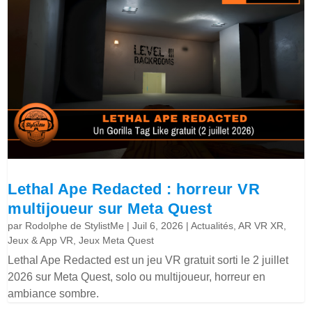
Lethal Ape Redacted : horreur VR
multijoueur sur Meta Quest
par
Rodolphe de StylistMe
|
Juil 6, 2026
|
Actualités
,
AR VR XR
,
Jeux & App VR
,
Jeux Meta Quest
Lethal Ape Redacted est un jeu VR gratuit sorti le 2 juillet
2026 sur Meta Quest, solo ou multijoueur, horreur en
ambiance sombre.