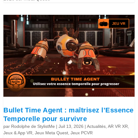
Bullet Time Agent : maîtrisez l’Essence
Temporelle pour survivre
par
Rodolphe de StylistMe
|
Juil 13, 2026
|
Actualités
,
AR VR XR
,
Jeux & App VR
,
Jeux Meta Quest
,
Jeux PCVR