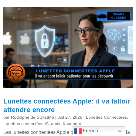
Lunettes connectées Apple: il va falloir
attendre encore
par
Rodolphe de StylistMe
|
Juil 27, 2026
|
Lunettes Connectées
,
Lunettes connectées IA, audio & caméra
French
Les lunettes connectées Apple pour 2027 retardées pour la