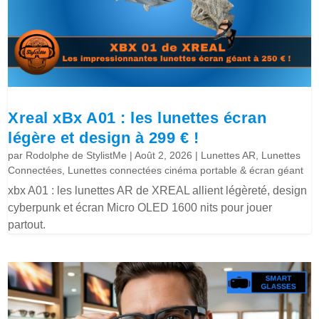
Xreal xBx A01 : les lunettes écran
légère et design à 299 € !
par
Rodolphe de StylistMe
|
Août 2, 2026
|
Lunettes AR
,
Lunettes
Connectées
,
Lunettes connectées cinéma portable & écran géant
xbx A01 : les lunettes AR de XREAL allient légèreté, design
cyberpunk et écran Micro OLED 1600 nits pour jouer
partout.