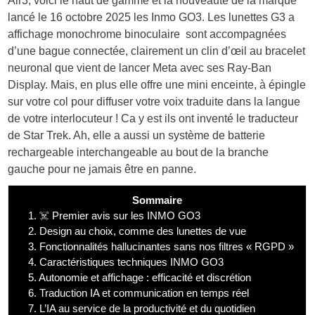
Air3, voici le haut de gamme et la nouveauté de la marque
lancé le 16 octobre 2025 les Inmo GO3. Les lunettes G3 a
affichage monochrome binoculaire sont accompagnées
d’une bague connectée, clairement un clin d’œil au bracelet
neuronal que vient de lancer Meta avec ses Ray-Ban
Display. Mais, en plus elle offre une mini enceinte, à épingle
sur votre col pour diffuser votre voix traduite dans la langue
de votre interlocuteur ! Ca y est ils ont inventé le traducteur
de Star Trek. Ah, elle a aussi un système de batterie
rechargeable interchangeable au bout de la branche
gauche pour ne jamais être en panne.
Sommaire
1.
☠️ Premier avis sur les INMO GO3
2.
Design au choix, comme des lunettes de vue
3.
Fonctionnalités hallucinantes sans nos filtres « RGPD »
4.
Caractéristiques techniques INMO GO3
5.
Autonomie et affichage : efficacité et discrétion
6.
Traduction IA et communication en temps réel
7.
L’IA au service de la productivité et du quotidien