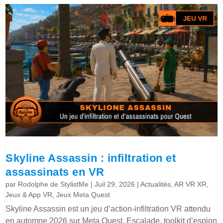
Skyline Assassin : infiltration et
assassinats en VR
par
Rodolphe de StylistMe
|
Juil 29, 2026
|
Actualités
,
AR VR XR
,
Jeux & App VR
,
Jeux Meta Quest
Skyline Assassin est un jeu d’action-infiltration VR attendu
en automne 2026 sur Meta Quest. Escalade, toolkit d’espion