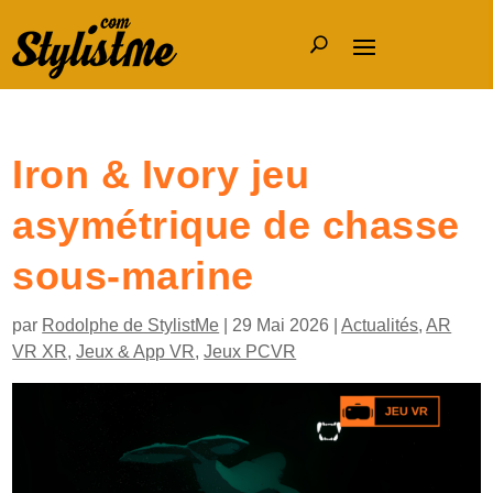
Iron & Ivory jeu
asymétrique de chasse
sous-marine
par
Rodolphe de StylistMe
|
29 Mai 2026
|
Actualités
,
AR
VR XR
,
Jeux & App VR
,
Jeux PCVR