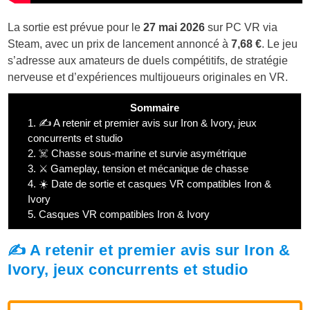
La sortie est prévue pour le
27 mai 2026
sur PC VR via
Steam, avec un prix de lancement annoncé à
7,68 €
. Le jeu
s’adresse aux amateurs de duels compétitifs, de stratégie
nerveuse et d’expériences multijoueurs originales en VR.
Sommaire
1.
✍️ A retenir et premier avis sur Iron & Ivory, jeux
concurrents et studio
2.
☠️ Chasse sous-marine et survie asymétrique
3.
⚔️ Gameplay, tension et mécanique de chasse
4.
☀️ Date de sortie et casques VR compatibles Iron &
Ivory
5.
Casques VR compatibles Iron & Ivory
✍️ A retenir et premier avis sur Iron &
Ivory, jeux concurrents et studio