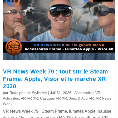
VR News Week 79 : tout sur le Steam
Frame, Apple, Visor et le marché XR
2030
par
Rodolphe de StylistMe
|
Juil 31, 2026
|
Accessoires VR
,
Actualités
,
AR VR XR
,
Casques VR XR
,
Jeux & App VR
,
VR News
Week
VR News Week 79 : Steam Frame, lunettes Apple, hausse
des prix Qualcomm, marché XR 2030, Visor 4K, jeux VR