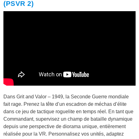
(PSVR 2)
Dans Grit and Valor – 1949, la Seconde Guerre mondiale
fait rage. Prenez la tête d’un escadron de méchas d’élite
dans ce jeu de tactique roguelite en temps réel. En tant que
Commandant, supervisez un champ de bataille dynamique
depuis une perspective de diorama unique, entièrement
réalisée pour la VR. Personnalisez vos unités, adaptez