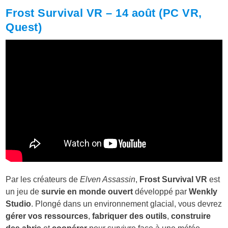
Frost Survival VR – 14 août (PC VR,
Quest)
Par les créateurs de
Elven Assassin
,
Frost Survival VR
est
un jeu de
survie en monde ouvert
développé par
Wenkly
Studio
. Plongé dans un environnement glacial, vous devrez
gérer vos ressources
,
fabriquer des outils
,
construire