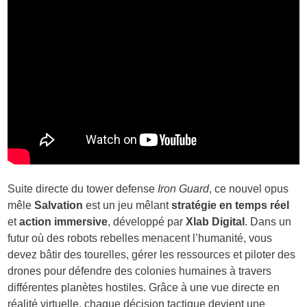
Suite directe du tower defense
Iron Guard
, ce nouvel opus
mêle
Salvation
est un jeu mêlant
stratégie en temps réel
et
action immersive
, développé par
Xlab Digital
. Dans un
futur où des robots rebelles menacent l’humanité, vous
devez bâtir des tourelles, gérer les ressources et piloter des
drones pour défendre des colonies humaines à travers
différentes planètes hostiles. Grâce à une vue directe en
réalité virtuelle, chaque décision tactique devient une