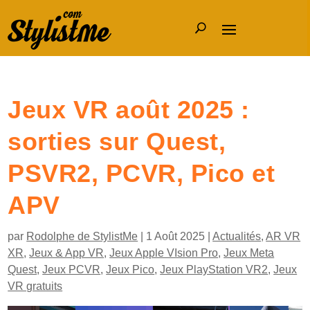
Jeux VR août 2025 :
sorties sur Quest,
PSVR2, PCVR, Pico et
APV
par
Rodolphe de StylistMe
|
1 Août 2025
|
Actualités
,
AR VR
XR
,
Jeux & App VR
,
Jeux Apple VIsion Pro
,
Jeux Meta
Quest
,
Jeux PCVR
,
Jeux Pico
,
Jeux PlayStation VR2
,
Jeux
VR gratuits