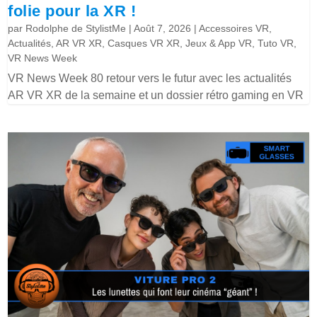
folie pour la XR !
par
Rodolphe de StylistMe
|
Août 7, 2026
|
Accessoires VR
,
Actualités
,
AR VR XR
,
Casques VR XR
,
Jeux & App VR
,
Tuto VR
,
VR News Week
VR News Week 80 retour vers le futur avec les actualités
AR VR XR de la semaine et un dossier rétro gaming en VR