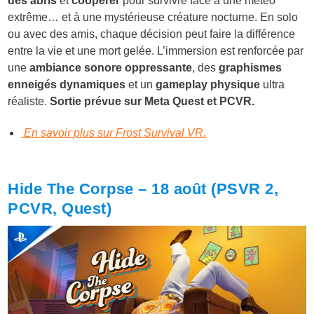
des abris
et
coopérer
pour survivre face à une météo
extrême… et à une mystérieuse créature nocturne. En solo
ou avec des amis, chaque décision peut faire la différence
entre la vie et une mort gelée. L’immersion est renforcée par
une
ambiance sonore oppressante
, des
graphismes
enneigés dynamiques
et un
gameplay physique
ultra
réaliste.
Sortie prévue sur Meta Quest et PCVR.
En savoir plus sur Frost Survival VR.
Hide The Corpse – 18 août (PSVR 2,
PCVR, Quest)