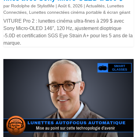
par
Rodolphe de StylistMe
|
Août 6, 2026
|
Actualités
,
Lunettes
Connectées
,
Lunettes connectées cinéma portable & écran géant
VITURE Pro 2 : lunettes cinéma ultra-fines à 299 $ avec
Sony Micro-OLED 146″, 120 Hz, ajustement dioptrique
-5.0D et certification SGS Eye Strain A+ pour les 5 ans de la
marque.