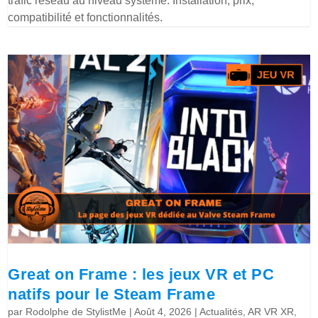
trafic réseau au niveau système. Installation, prix,
compatibilité et fonctionnalités.
Great on Frame : les jeux VR et PC
natifs pour le Steam Frame
par
Rodolphe de StylistMe
|
Août 4, 2026
|
Actualités
,
AR VR XR
,