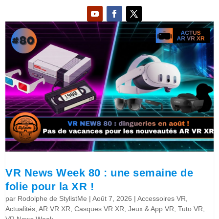
VR News Week 80 : une semaine de
folie pour la XR !
par
Rodolphe de StylistMe
|
Août 7, 2026
|
Accessoires VR
,
Actualités
,
AR VR XR
,
Casques VR XR
,
Jeux & App VR
,
Tuto VR
,
VR News Week