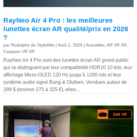
RayNeo Air 4 Pro : les meilleures
lunettes écran AR qualité/prix en 2026
?
par
Rodolphe de StylistMe
|
Août 2, 2026
|
Actualités
,
AR VR XR
,
Casques VR XR
RayNeo Air 4 Pro sont des lunettes écran AR grand public
qui se distinguent par leur compatibilité HDR10 10 bits, leur
affichage Micro-OLED 120 Hz jusqu’à 1200 nits et leur
système audio signé Bang & Olufsen. Vendues autour de
299 $ (environ 275 à 325 €), elles...