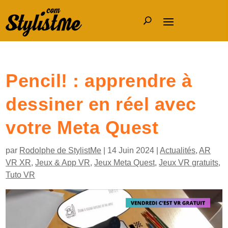
Pencil! : apprendre à
dessiner en réel avec
votre Meta Quest
par
Rodolphe de StylistMe
|
14 Juin 2024
|
Actualités
,
AR
VR XR
,
Jeux & App VR
,
Jeux Meta Quest
,
Jeux VR gratuits
,
Tuto VR