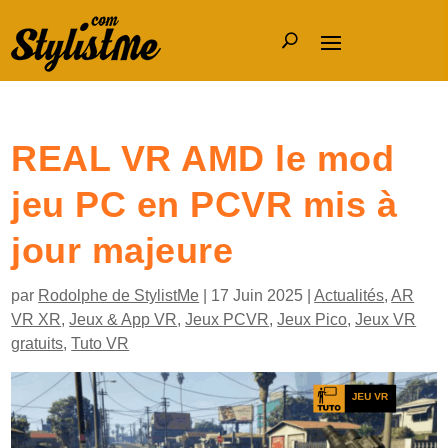
REAL VR AMD le mod
jeu PC en PCVR mis à
jour majeure
par
Rodolphe de StylistMe
|
17 Juin 2025
|
Actualités
,
AR
VR XR
,
Jeux & App VR
,
Jeux PCVR
,
Jeux Pico
,
Jeux VR
gratuits
,
Tuto VR