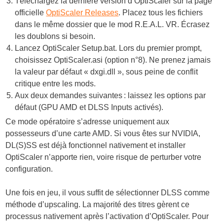
Téléchargez la dernière version d’OptiScaler sur la page
officielle
OptiScaler Releases
. Placez tous les fichiers
dans le même dossier que le mod R.E.A.L. VR. Écrasez
les doublons si besoin.
Lancez
OptiScaler
Setup.bat
. Lors du premier prompt,
choisissez
OptiScaler.asi
(option n°8). Ne prenez
jamais
la valeur par défaut «
dxgi.dll
», sous peine de conflit
critique entre les mods.
Aux deux demandes suivantes : laissez les options par
défaut (GPU AMD et DLSS Inputs activés).
Ce mode opératoire s’adresse uniquement aux
possesseurs d’une carte AMD. Si vous êtes sur NVIDIA,
DL(S)SS est déjà fonctionnel nativement et installer
OptiScaler n’apporte rien, voire risque de perturber votre
configuration.
Une fois en jeu, il vous suffit de sélectionner DLSS comme
méthode d’upscaling. La majorité des titres gèrent ce
processus nativement après l’activation d’OptiScaler. Pour