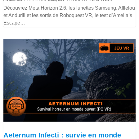
Découvrez Meta Horizon 2.6, les lunettes Samsung, Afflelou
et Andurill et les sortis de Roboquest VR, le test d’Amelia’s
Escape…
Aeternum Infecti : survie en monde