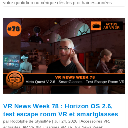
votre quotidien numérique dès les prochaines années.
VR News Week 78 : Horizon OS 2.6,
test escape room VR et smartglasses
par
Rodolphe de StylistMe
|
Juil 24, 2026
|
Accessoires VR
,
Actualités
,
AR VR XR
,
Casques VR XR
,
VR News Week