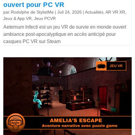
ouvert pour PC VR
par
Rodolphe de StylistMe
|
Juil 24, 2026
|
Actualités
,
AR VR XR
,
Jeux & App VR
,
Jeux PCVR
Aeternum Infecti est un jeu VR de survie en monde ouvert
ambiance post-apocalyptique en accès anticipé pour
casques PC VR sur Steam