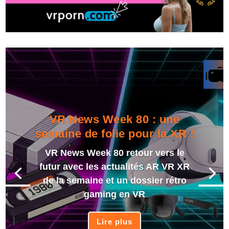
VR News Week 80 : une
semaine de folie pour la XR !
VR News Week 80 retour vers le
futur avec les actualités AR VR XR
de la semaine et un dossier rétro
gaming en VR
Lire plus