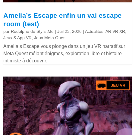
Amelia’s Escape enfin un vai escape
room (test)
par
Rodolphe de StylistMe
|
Juil 23, 2026
|
Actualités
,
AR VR XR
,
Jeux & App VR
,
Jeux Meta Quest
Amelia’s Escape vous plonge dans un jeu VR narratif sur
Meta Quest mêlant énigmes, exploration libre et histoire
intimiste à découvrir.