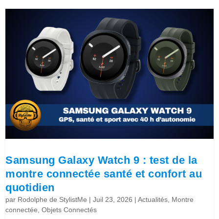
Samsung Galaxy Watch 9 : test de la
montre connectée santé et confort au
quotidien
par
Rodolphe de StylistMe
|
Juil 23, 2026
|
Actualités
,
Montre
connectée
,
Objets Connectés