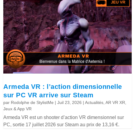
Armeda VR : l’action dimensionnelle
sur PC VR arrive sur Steam
par
Rodolphe de StylistMe
|
Juil 23, 2026
|
Actualités
,
AR VR XR
,
Jeux & App VR
Armeda VR est un shooter d’action VR dimensionnel sur
PC, sortie 17 juillet 2026 sur Steam au prix de 13,16 €.