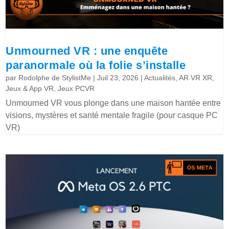
Unmourned VR : une enquête
paranormale où la folie s’installe
par
Rodolphe de StylistMe
|
Juil 23, 2026
|
Actualités
,
AR VR XR
,
Jeux & App VR
,
Jeux PCVR
Unmourned VR vous plonge dans une maison hantée entre
visions, mystères et santé mentale fragile (pour casque PC
VR)