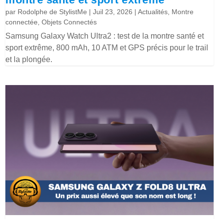
par
Rodolphe de StylistMe
|
Juil 23, 2026
|
Actualités
,
Montre
connectée
,
Objets Connectés
Samsung Galaxy Watch Ultra2 : test de la montre santé et
sport extrême, 800 mAh, 10 ATM et GPS précis pour le trail
et la plongée.