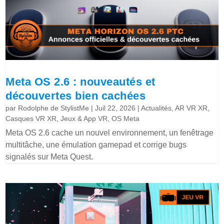
Meta OS 2.6 : nouveautés et
découvertes bien cachées
par
Rodolphe de StylistMe
|
Juil 22, 2026
|
Actualités
,
AR VR XR
,
Casques VR XR
,
Jeux & App VR
,
OS Meta
Meta OS 2.6 cache un nouvel environnement, un fenêtrage
multitâche, une émulation gamepad et corrige bugs
signalés sur Meta Quest.