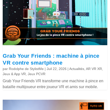
Grab Your Friends : machine à pince
VR contre smartphone
par
Rodolphe de StylistMe
|
Juil 22, 2026
|
Actualités
,
AR VR XR
,
Jeux & App VR
,
Jeux PCVR
Grab Your Friends VR transforme une machine à pince en
bataille multijoueur entre joueur VR et amis sur mobile.