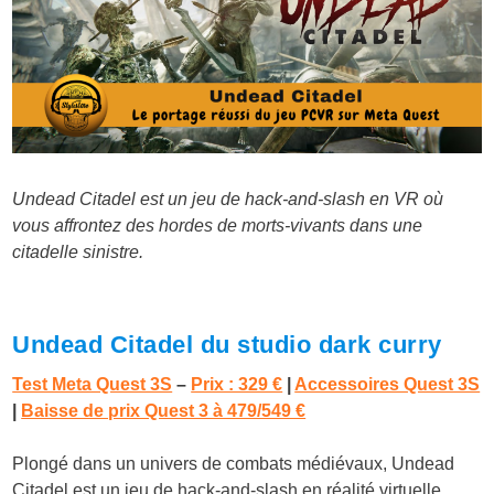
Undead Citadel est un jeu de hack-and-slash en VR où
vous affrontez des hordes de morts-vivants dans une
citadelle sinistre.
Undead Citadel du studio dark curry
Test Meta Quest 3S
–
Prix : 329 €
|
Accessoires Quest 3S
|
Baisse de prix Quest 3 à 479/549 €
Plongé dans un univers de combats médiévaux, Undead
Citadel est un jeu de hack-and-slash en réalité virtuelle