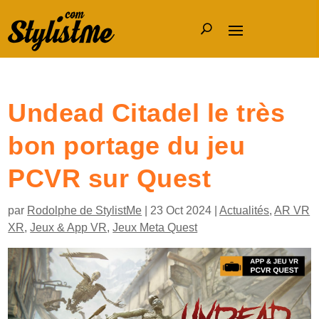
Undead Citadel le très
bon portage du jeu
PCVR sur Quest
par
Rodolphe de StylistMe
|
23 Oct 2024
|
Actualités
,
AR VR
XR
,
Jeux & App VR
,
Jeux Meta Quest