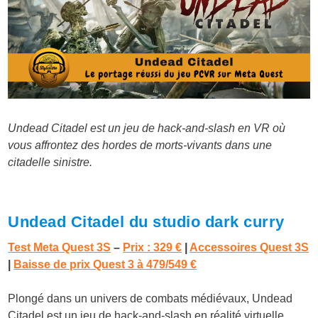
Undead Citadel est un jeu de hack-and-slash en VR où
vous affrontez des hordes de morts-vivants dans une
citadelle sinistre.
Undead Citadel du studio dark curry
Test Meta Quest 3S
–
Prix : 329 €
|
Accessoires Quest 3S
|
Baisse de prix Quest 3 à 479/549 €
Plongé dans un univers de combats médiévaux, Undead
Citadel est un jeu de hack-and-slash en réalité virtuelle