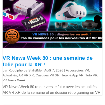
VR News Week 80 : une semaine de
folie pour la XR !
par
Rodolphe de StylistMe
|
Août 7, 2026
|
Accessoires VR
,
Actualités
,
AR VR XR
,
Casques VR XR
,
Jeux & App VR
,
Tuto VR
,
VR News Week
VR News Week 80 retour vers le futur avec les actualités
AR VR XR de la semaine et un dossier rétro gaming en VR