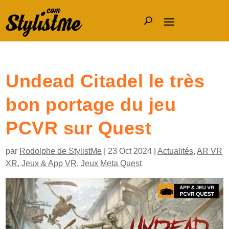
Undead Citadel le très
bon portage du jeu
PCVR sur Quest
par
Rodolphe de StylistMe
|
23 Oct 2024
|
Actualités
,
AR VR
XR
,
Jeux & App VR
,
Jeux Meta Quest