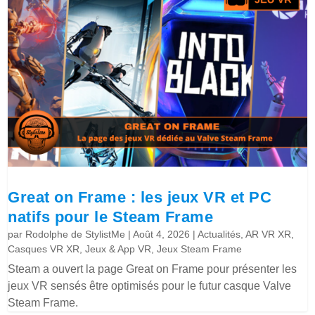
Great on Frame : les jeux VR et PC
natifs pour le Steam Frame
par
Rodolphe de StylistMe
|
Août 4, 2026
|
Actualités
,
AR VR XR
,
Casques VR XR
,
Jeux & App VR
,
Jeux Steam Frame
Steam a ouvert la page Great on Frame pour présenter les
jeux VR sensés être optimisés pour le futur casque Valve
Steam Frame.