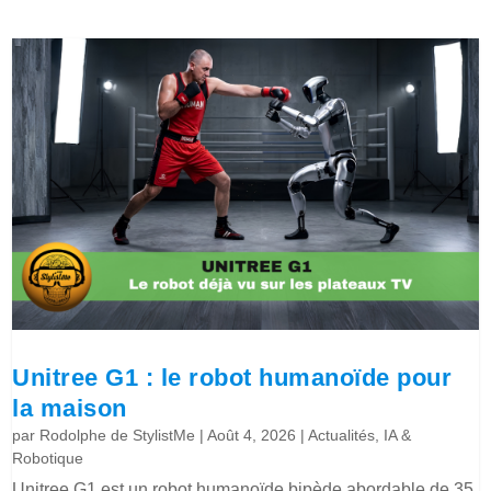
Unitree G1 : le robot humanoïde pour
la maison
par
Rodolphe de StylistMe
|
Août 4, 2026
|
Actualités
,
IA &
Robotique
Unitree G1 est un robot humanoïde bipède abordable de 35