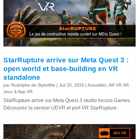
StarRupture arrive sur Meta Quest 3 :
open world et base-building en VR
standalone
par
Rodolphe de StylistMe
|
Juil 20, 2026
|
Actualités
,
AR VR XR
,
Jeux & App VR
StarRupture arrive sur Meta Quest 3 studio Incuvo Games.
Découvrez la version UEVR et port VR StarRupture .