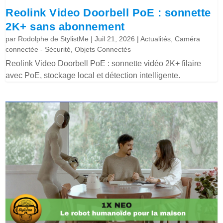
Reolink Video Doorbell PoE : sonnette
2K+ sans abonnement
par
Rodolphe de StylistMe
|
Juil 21, 2026
|
Actualités
,
Caméra
connectée - Sécurité
,
Objets Connectés
Reolink Video Doorbell PoE : sonnette vidéo 2K+ filaire
avec PoE, stockage local et détection intelligente.