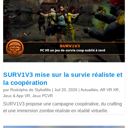
SURV1V3 mise sur la survie réaliste et
la coopération
par
Rodolphe de StylistMe
|
Juil 20, 2026
|
Actualités
,
AR VR XR
,
Jeux & App VR
,
Jeux PCVR
SURV1V3 propose une campagne coopérative, du crafting
et une immersion zombie réaliste en réalité virtuelle.