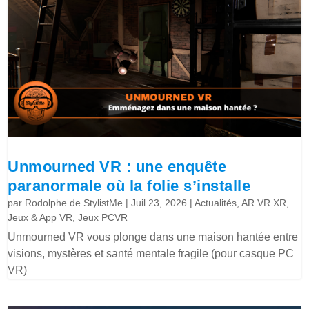
Unmourned VR : une enquête
paranormale où la folie s’installe
par
Rodolphe de StylistMe
|
Juil 23, 2026
|
Actualités
,
AR VR XR
,
Jeux & App VR
,
Jeux PCVR
Unmourned VR vous plonge dans une maison hantée entre
visions, mystères et santé mentale fragile (pour casque PC
VR)