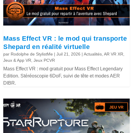
Mass Effect VR : le mod qui transporte
Shepard en réalité virtuelle
par
Rodolphe de StylistMe
|
Juil 21, 2026
|
Actualités
,
AR VR XR
,
Jeux & App VR
,
Jeux PCVR
Mass Effect VR : mod gratuit pour Mass Effect Legendary
Edition. Stéréoscopie 6DoF, suivi de tête et modes AER
DIBR.