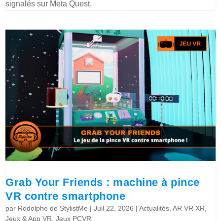
signalés sur Meta Quest.
Grab Your Friends : machine à pince
VR contre smartphone
par
Rodolphe de StylistMe
|
Juil 22, 2026
|
Actualités
,
AR VR XR
,
Jeux & App VR
,
Jeux PCVR