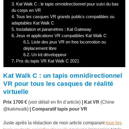
3.
Kat Walk C : le tapis omnidirectionnel pour suivi du bas
du corps en VR
4.
Tous les casques VR grands publics compatibles ou
adaptables Kat Walk C
5.
Installation et paramètres : Kat Gateway
6.
Jeux et applications VR compatibles Kat Walk C
6.1.
Liste des jeux VR en free locomotion ou
déplacement libre
6.2.
Un kit développeur
7.
Prix du tapis VR Kat Walk C 2021
Kat Walk C : un tapis omnidirectionnel
VR pour tous les casques de réalité
virtuelle
Prix 1700 €
(voir détail en fin d’article)
| Kat VR
(Chine
@katvrwalk)
| Comparatif tapis pour VR
Juste après la rédaction de mon article comparant
tous les