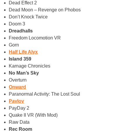
Dead Effect 2
Dead Moon – Revenge on Phobos
Don’t Knock Twice
Doom 3
Dreadhalls
Freedom Locomotion VR
Gorn
Half Life Alyx
Island 359
Karnage Chronicles
No Man’s Sky
Overturn
Onward
Paranormal Activity: The Lost Soul
Pavlov
PayDay 2
Quake II VR (With Mod)
Raw Data
Rec Room