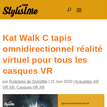
Kat Walk C tapis
omnidirectionnel réalité
virtuel pour tous les
casques VR
par
Rodolphe de StylistMe
|
21 Juin 2020
|
Actualités
,
AR
VR XR
,
Casques VR XR