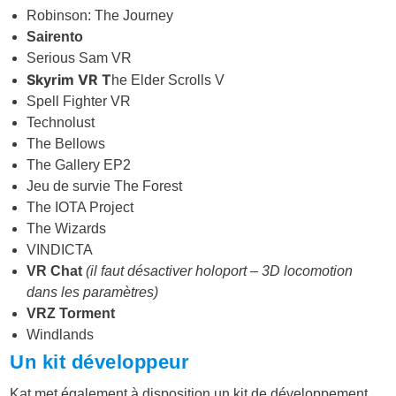
Robinson: The Journey
Sairento
Serious Sam VR
Skyrim VR T
he Elder Scrolls V
Spell Fighter VR
Technolust
The Bellows
The Gallery EP2
Jeu de survie The Forest
The IOTA Project
The Wizards
VINDICTA
VR Chat
(il faut désactiver holoport – 3D locomotion
dans les paramètres)
VRZ Torment
Windlands
Un kit développeur
Kat met également à disposition un kit de développement