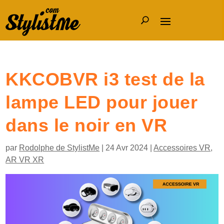
KKCOBVR i3 test de la
lampe LED pour jouer
dans le noir en VR
par
Rodolphe de StylistMe
|
24 Avr 2024
|
Accessoires VR
,
AR VR XR