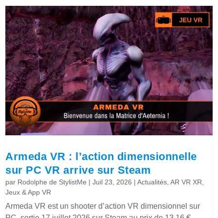
Armeda VR : l’action dimensionnelle
sur PC VR arrive sur Steam
par
Rodolphe de StylistMe
|
Juil 23, 2026
|
Actualités
,
AR VR XR
,
Jeux & App VR
Armeda VR est un shooter d’action VR dimensionnel sur
PC, sortie 17 juillet 2026 sur Steam au prix de 13,16 €.