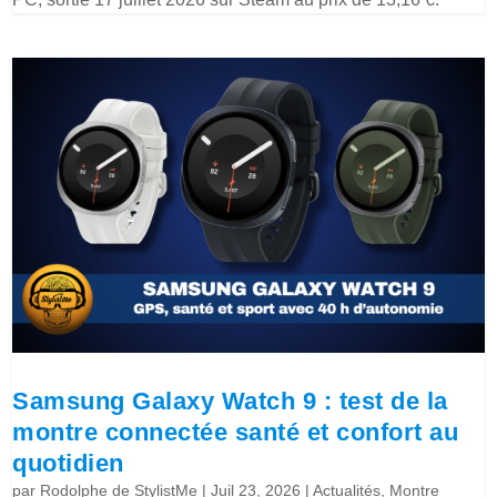
Samsung Galaxy Watch 9 : test de la
montre connectée santé et confort au
quotidien
par
Rodolphe de StylistMe
|
Juil 23, 2026
|
Actualités
,
Montre