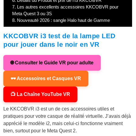
6.
Détails du Produit et prix de l’I3 KKCOBVR
7.
Les autres excellents accessoires KKCOBVR pour
Meta Quest 3 ou 3S
8.
Nouveauté 2026 : sangle Halo haut de Gamme
KKCOBVR i3 test de la lampe LED
pour jouer dans le noir en VR
🌐 Consulter le Guide VR pour adulte
🕶 Accessoires et Casques VR
📺 La Chaîne YouTube VR
Le KKCOBVR i3 est un de ces accessoires utiles et
pratiques pour votre casque de réalité virtuelle. J’avais déjà
apprécié le modèle i2, mais celui-ci fonctionne vraiment
bien, surtout pour le Meta Quest 2.