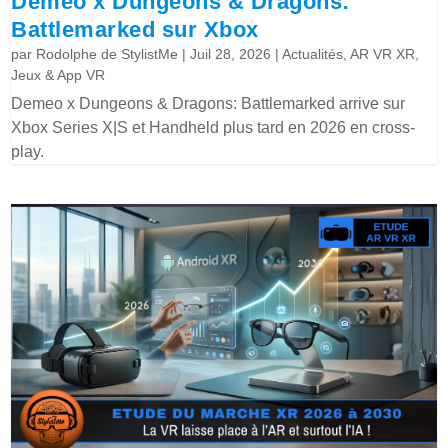
Demeo x Dungeons & Dragons:
Battlemarked sur Xbox
par
Rodolphe de StylistMe
|
Juil 28, 2026
|
Actualités
,
AR VR XR
,
Jeux & App VR
Demeo x Dungeons & Dragons: Battlemarked arrive sur
Xbox Series X|S et Handheld plus tard en 2026 en cross-
play.