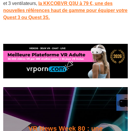
et 3 ventilateurs,
la KKCOBVR Q3U à 79 €, une des
nouvelles références haut de gamme pour équiper votre
Quest 3 ou Quest 3S.
VR News Week 80 : une