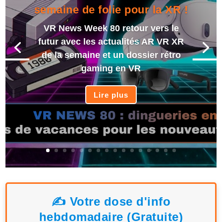
semaine de folie pour la XR !
VR News Week 80 retour vers le
futur avec les actualités AR VR XR
de la semaine et un dossier rétro
gaming en VR
Lire plus
✍️ Votre dose d'info
hebdomadaire (Gratuite)