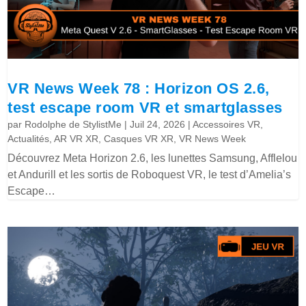
VR News Week 78 : Horizon OS 2.6,
test escape room VR et smartglasses
par
Rodolphe de StylistMe
|
Juil 24, 2026
|
Accessoires VR
,
Actualités
,
AR VR XR
,
Casques VR XR
,
VR News Week
Découvrez Meta Horizon 2.6, les lunettes Samsung, Afflelou
et Andurill et les sortis de Roboquest VR, le test d’Amelia’s
Escape…