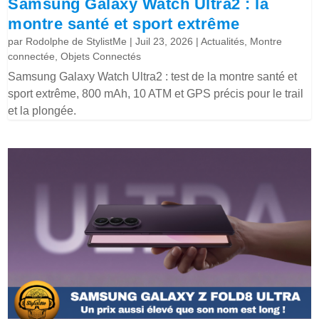
Samsung Galaxy Watch Ultra2 : la
montre santé et sport extrême
par
Rodolphe de StylistMe
|
Juil 23, 2026
|
Actualités
,
Montre
connectée
,
Objets Connectés
Samsung Galaxy Watch Ultra2 : test de la montre santé et
sport extrême, 800 mAh, 10 ATM et GPS précis pour le trail
et la plongée.