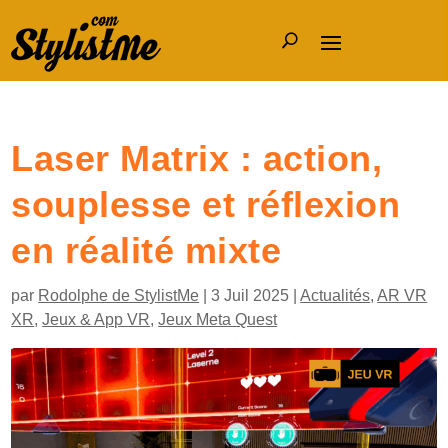
Laser Matrix : action,
souplesse et réflexion
en réalité mixte
par
Rodolphe de StylistMe
|
3 Juil 2025
|
Actualités
,
AR VR
XR
,
Jeux & App VR
,
Jeux Meta Quest