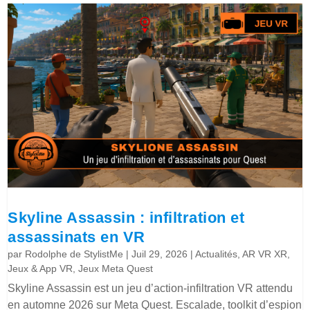
Skyline Assassin : infiltration et
assassinats en VR
par
Rodolphe de StylistMe
|
Juil 29, 2026
|
Actualités
,
AR VR XR
,
Jeux & App VR
,
Jeux Meta Quest
Skyline Assassin est un jeu d’action-infiltration VR attendu
en automne 2026 sur Meta Quest. Escalade, toolkit d’espion