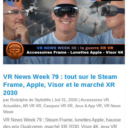
VR News Week 79 : tout sur le Steam
Frame, Apple, Visor et le marché XR
2030
par
Rodolphe de StylistMe
|
Juil 31, 2026
|
Accessoires VR
,
Actualités
,
AR VR XR
,
Casques VR XR
,
Jeux & App VR
,
VR News
Week
VR News Week 79 : Steam Frame, lunettes Apple, hausse
des prix Qualcomm, marché XR 2030, Visor 4K, jeux VR