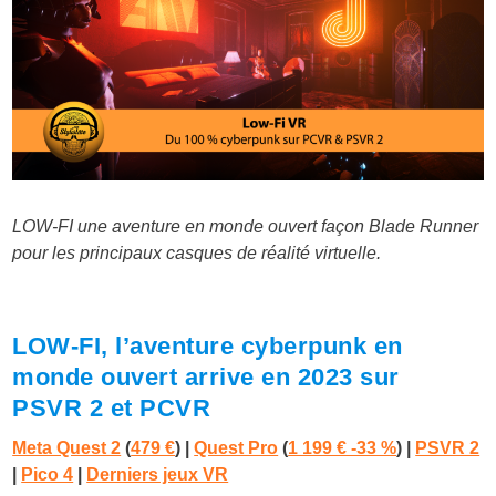
LOW-FI une aventure en monde ouvert façon Blade Runner
pour les principaux casques de réalité virtuelle.
LOW-FI, l’aventure cyberpunk en
monde ouvert arrive en 2023 sur
PSVR 2 et PCVR
Meta Quest 2
(
479 €
) |
Quest Pro
(
1 199 € -33 %
)
|
PSVR 2
|
Pico 4
|
Derniers jeux VR