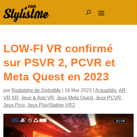
LOW-FI VR confirmé
sur PSVR 2, PCVR et
Meta Quest en 2023
par
Rodolphe de StylistMe
|
16 Mar 2023
|
Actualités
,
AR
VR XR
,
Jeux & App VR
,
Jeux Meta Quest
,
Jeux PCVR
,
Jeux Pico
,
Jeux PlayStation VR2