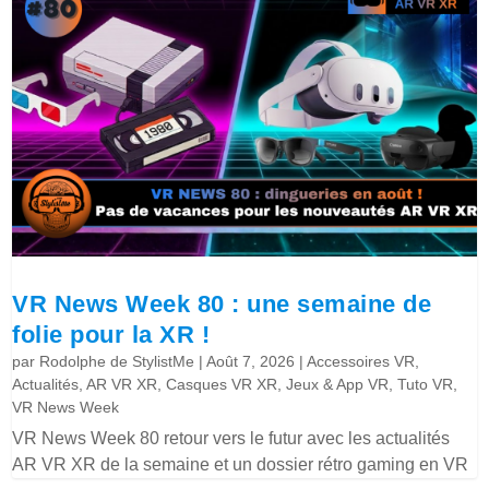
VR News Week 80 : une semaine de
folie pour la XR !
par
Rodolphe de StylistMe
|
Août 7, 2026
|
Accessoires VR
,
Actualités
,
AR VR XR
,
Casques VR XR
,
Jeux & App VR
,
Tuto VR
,
VR News Week
VR News Week 80 retour vers le futur avec les actualités
AR VR XR de la semaine et un dossier rétro gaming en VR