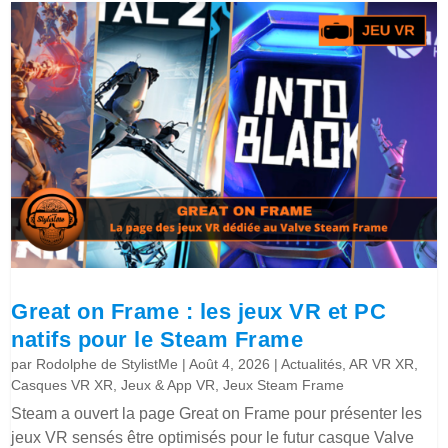
Great on Frame : les jeux VR et PC
natifs pour le Steam Frame
par
Rodolphe de StylistMe
|
Août 4, 2026
|
Actualités
,
AR VR XR
,
Casques VR XR
,
Jeux & App VR
,
Jeux Steam Frame
Steam a ouvert la page Great on Frame pour présenter les
jeux VR sensés être optimisés pour le futur casque Valve