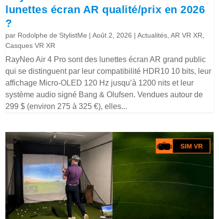
lunettes écran AR qualité/prix en 2026
?
par
Rodolphe de StylistMe
|
Août 2, 2026
|
Actualités
,
AR VR XR
,
Casques VR XR
RayNeo Air 4 Pro sont des lunettes écran AR grand public
qui se distinguent par leur compatibilité HDR10 10 bits, leur
affichage Micro-OLED 120 Hz jusqu’à 1200 nits et leur
système audio signé Bang & Olufsen. Vendues autour de
299 $ (environ 275 à 325 €), elles...