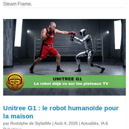
Steam Frame.
Unitree G1 : le robot humanoïde pour
la maison
par
Rodolphe de StylistMe
|
Août 4, 2026
|
Actualités
,
IA &