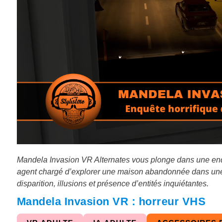
Mandela Invasion VR Alternates vous plonge dans une enquê
agent chargé d’explorer une maison abandonnée dans un
disparition, illusions et présence d’entités inquiétantes.
Mandela Invasion VR : horreur VHS