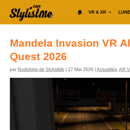
🏠︎
VR & XR
LUNE
Mandela Invasion VR Al
Quest 2026
par
Rodolphe de StylistMe
|
27 Mai 2026
|
Actualités
,
AR 