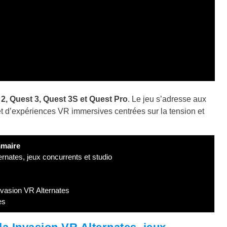
2, Quest 3, Quest 3S et Quest Pro
. Le jeu s’adresse aux
t d’expériences VR immersives centrées sur la tension et
maire
rnates, jeux concurrents et studio
vasion VR Alternates
es