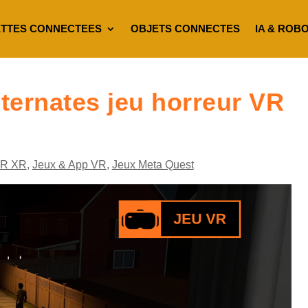
TTES CONNECTEES
OBJETS CONNECTES
IA & ROB
ternates jeu horreur VR
VR XR
,
Jeux & App VR
,
Jeux Meta Quest