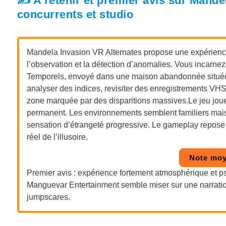
✍️ A retenir et premier avis sur Mande
concurrents et studio
Mandela Invasion VR Alternates propose une expérience 
l’observation et la détection d’anomalies. Vous incar
Temporels, envoyé dans une maison abandonnée située 
analyser des indices, revisiter des enregistrements VHS
zone marquée par des disparitions
massives.Le
jeu jou
permanent. Les environnements semblent familiers mais
sensation d’étrangeté progressive. Le gameplay repose sur
réel de l’illusoire.
Note moy
Premier avis : expérience fortement atmosphérique et p
Manguevar Entertainment semble miser sur une narration
jumpscares.