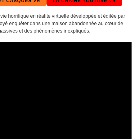
ET CASQUES VR
LA CHAINE YOUTUVE VR
e horrifique en réalité virtuelle développée et éditée par
nvoyé enquêter dans une maison abandonnée au cœur de
massives et des phénomènes inexpliqués.