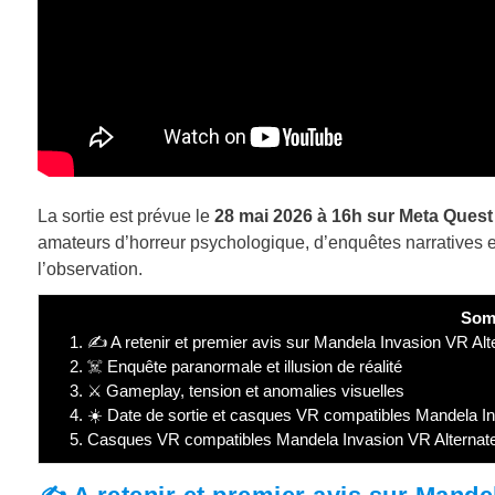
La sortie est prévue le
28 mai 2026 à 16h
sur Meta Quest 
amateurs d’horreur psychologique, d’enquêtes narratives e
l’observation.
Som
1.
✍️ A retenir et premier avis sur Mandela Invasion VR Alte
2.
☠️ Enquête paranormale et illusion de réalité
3.
⚔️ Gameplay, tension et anomalies visuelles
4.
☀️ Date de sortie et casques VR compatibles Mandela In
5.
Casques VR compatibles Mandela Invasion VR Alternat