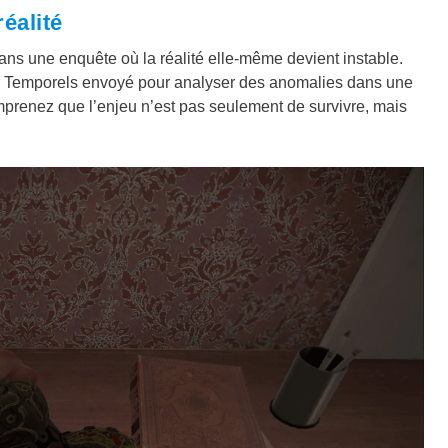
éalité
ns une enquête où la réalité elle-même devient instable.
Temporels envoyé pour analyser des anomalies dans une
renez que l’enjeu n’est pas seulement de survivre, mais