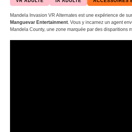
VR ADULTE
IA ADULTE
ACCESSOIRES 
Mandela Invasion VR Alternates est une expérience de survi
Manguevar Entertainment
. Vous y incarnez un agent e
Mandela County, une zone marquée par des disparitions 