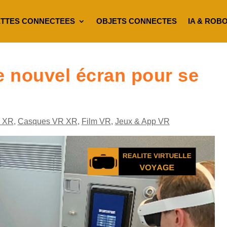
TTES CONNECTEES
OBJETS CONNECTES
IA & ROB
e nouvel écran pour se
 XR
,
Casques VR XR
,
Film VR
,
Jeux & App VR