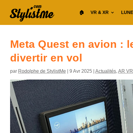
🏠︎
VR & XR
LUNE
Meta Quest en avion : l
divertir en vol
par
Rodolphe de StylistMe
|
9 Avr 2025
|
Actualités
,
AR VR