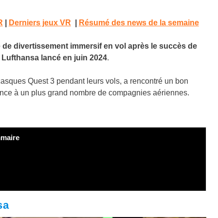
R
|
Derniers jeux VR
|
Résumé des news de la semaine
de divertissement immersif en vol après le succès de
 Lufthansa lancé en juin 2024
.
casques Quest 3 pendant leurs vols, a rencontré un bon
ience à un plus grand nombre de compagnies aériennes.
maire
sa