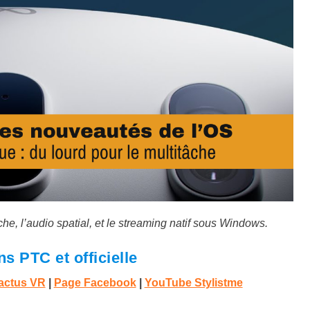
che, l’audio spatial, et le streaming natif sous Windows.
s PTC et officielle
 actus VR
|
Page Facebook
|
YouTube Stylistme