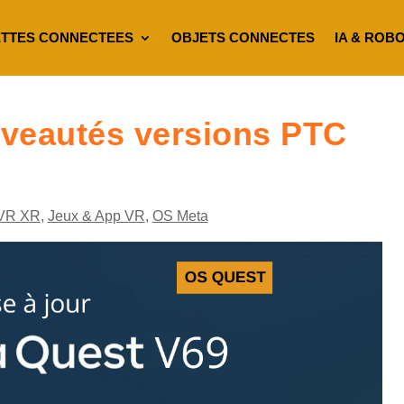
TTES CONNECTEES
OBJETS CONNECTES
IA & ROB
uveautés versions PTC
VR XR
,
Jeux & App VR
,
OS Meta