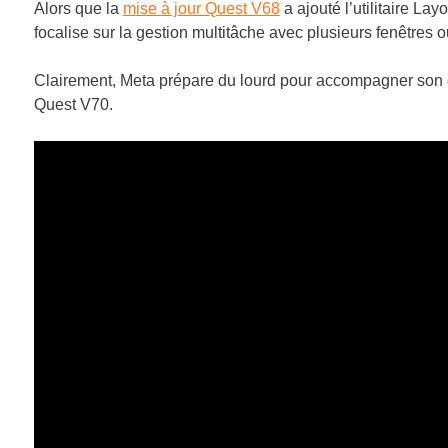
Alors que la
mise à jour Quest V68
a ajouté l’utilitaire La
focalise sur la gestion multitâche avec plusieurs fenêtres
Clairement, Meta prépare du lourd pour accompagner so
Quest V70.