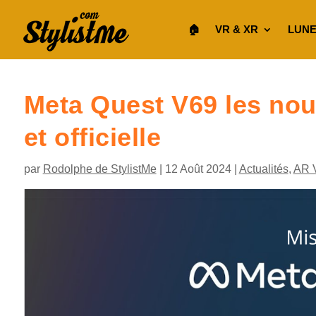
🏠︎
VR & XR
LUNE
Meta Quest V69 les no
et officielle
par
Rodolphe de StylistMe
|
12 Août 2024
|
Actualités
,
AR 