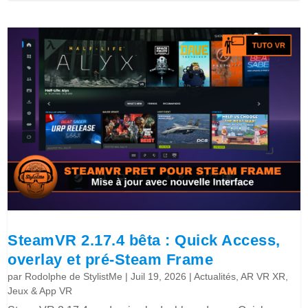
SteamVR 2.17.4 bêta : Quick Access,
overlay et pré-Steam Frame
par
Rodolphe de StylistMe
|
Juil 19, 2026
|
Actualités
,
AR VR XR
,
Jeux & App VR