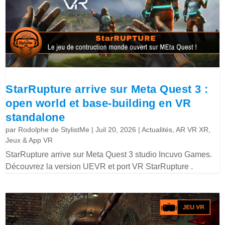
StarRupture arrive sur Meta Quest 3 :
open world et base-building en VR
standalone
par
Rodolphe de StylistMe
|
Juil 20, 2026
|
Actualités
,
AR VR XR
,
Jeux & App VR
StarRupture arrive sur Meta Quest 3 studio Incuvo Games.
Découvrez la version UEVR et port VR StarRupture .