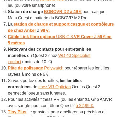
jeu (ou votre smartphone)
Station de charge
BOBOVR D2 à 49 €
pour casque
Meta Quest et batterie du BOBOVR M2 Pro
La
station de charge et support casque et contrôleurs
de chez Anker
à
98 €.
Câble Link
fibre optique
USB-C 3
VR Cover
à
59 € en
5 mètres
Nettoyant des contacts pour entretenir les
manettes
du Quest 2 chez
WD 40 Specialist
contact
(moins de 10 €)
Pâte de polissage
Polywatch
pour réparer les lentilles
rayées à moins de 6 €.
Si vous portez des lunettes,
les lentilles
correctrices
de
chez VR Optician
Oculus Quest 2
permet de joueur sans lunettes.
Pour les activités fitness VR (ou les enfants), Grip AMVR
avec sangle pour contrôleur Quest 2
à 22,99 €.
Tiny Plus
, le gunstock pour améliorer sa précision et