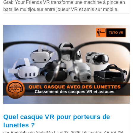
Grab Your Friends VR transforme une machine à pince en
bataille multijoueur entre joueur VR et amis sur mobile.
Quel casque VR pour porteurs de
lunettes ?
par
Rodolphe de StylistMe
|
Juil 22, 2026
|
Actualités
,
AR VR XR
,