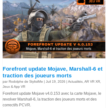
Forefront update Mojave, Marshall-6 et
traction des joueurs morts
par
Rodolphe de StylistMe
|
Juil 19, 2026
|
Actualités
,
AR VR XR
,
Jeux & App VR
Forefront update Mojave v4.0.153 avec la carte Mojave, le
revolver Marshall-6, la traction des joueurs morts et des
correctifs PCVR.