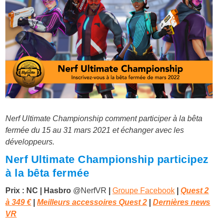
Nerf Ultimate Championship comment participer à la bêta
fermée du 15 au 31 mars 2021 et échanger avec les
développeurs.
Nerf Ultimate Championship participez
à la bêta fermée
Prix : NC
|
Hasbro
@NerfVR
|
Groupe Facebook
|
Quest 2
à
349 €
|
Meilleurs accessoires Quest 2
|
Dernières news
VR