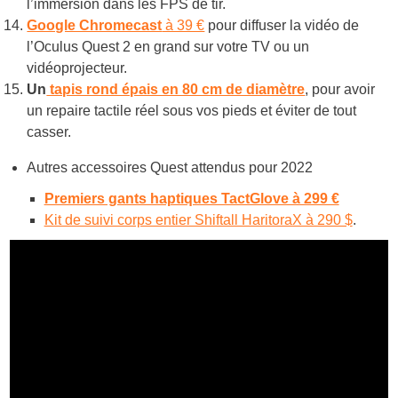
l’immersion dans les FPS de tir.
Google Chromecast
à 39 €
pour diffuser la vidéo de
l’Oculus Quest 2 en grand sur votre TV ou un
vidéoprojecteur.
Un
tapis rond épais en 80 cm de diamètre
, pour avoir
un repaire tactile réel sous vos pieds et éviter de tout
casser.
Autres accessoires Quest attendus pour 2022
Premiers gants haptiques TactGlove à 299 €
Kit de suivi corps entier Shiftall HaritoraX à 290 $
.