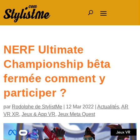
NERF Ultimate
Championship bêta
fermée comment y
participer ?
par
Rodolphe de StylistMe
|
12 Mar 2022
|
Actualités
,
AR
VR XR
,
Jeux & App VR
,
Jeux Meta Quest