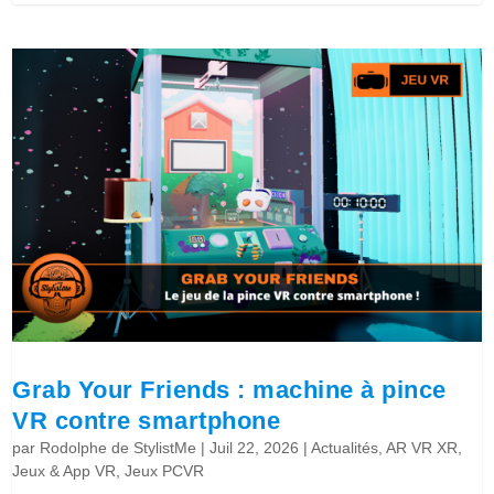
Grab Your Friends : machine à pince
VR contre smartphone
par
Rodolphe de StylistMe
|
Juil 22, 2026
|
Actualités
,
AR VR XR
,
Jeux & App VR
,
Jeux PCVR