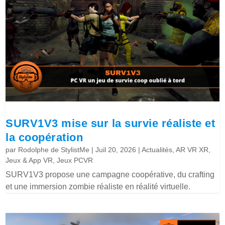
SURV1V3 mise sur la survie réaliste et
la coopération
par
Rodolphe de StylistMe
|
Juil 20, 2026
|
Actualités
,
AR VR XR
,
Jeux & App VR
,
Jeux PCVR
SURV1V3 propose une campagne coopérative, du crafting
et une immersion zombie réaliste en réalité virtuelle.