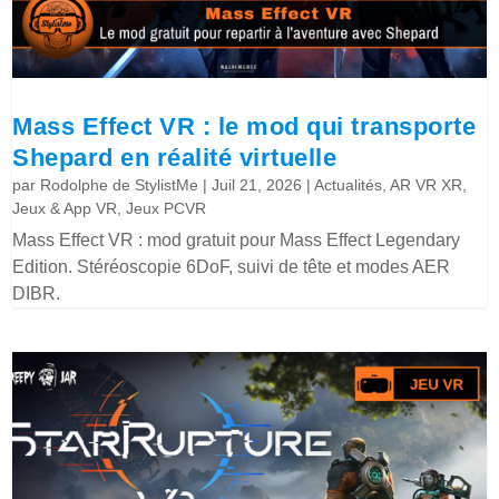
Mass Effect VR : le mod qui transporte
Shepard en réalité virtuelle
par
Rodolphe de StylistMe
|
Juil 21, 2026
|
Actualités
,
AR VR XR
,
Jeux & App VR
,
Jeux PCVR
Mass Effect VR : mod gratuit pour Mass Effect Legendary
Edition. Stéréoscopie 6DoF, suivi de tête et modes AER
DIBR.