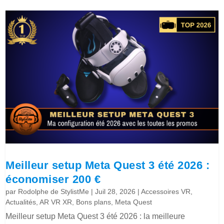
Meilleur setup Meta Quest 3 été 2026 :
économiser 200 €
par
Rodolphe de StylistMe
|
Juil 28, 2026
|
Accessoires VR
,
Actualités
,
AR VR XR
,
Bons plans
,
Meta Quest
Meilleur setup Meta Quest 3 été 2026 : la meilleure