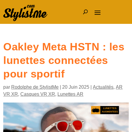
Oakley Meta HSTN : les
lunettes connectées
pour sportif
par
Rodolphe de StylistMe
|
20 Juin 2025
|
Actualités
,
AR
VR XR
,
Casques VR XR
,
Lunettes AR