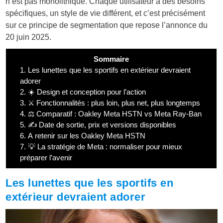
n’est pas monolithique. Chaque utilisateur a des besoins
spécifiques, un style de vie différent, et c’est précisément
sur ce principe de segmentation que repose l’annonce du
20 juin 2025.
Sommaire
1.
Les lunettes que les sportifs en extérieur devraient
adorer
2.
☀️ Design et conception pour l’action
3.
⚔️ Fonctionnalités : plus loin, plus net, plus longtemps
4.
⚖️ Comparatif : Oakley Meta HSTN vs Meta Ray-Ban
5.
✍️ Date de sortie, prix et versions disponibles
6.
A retenir sur les Oakley Meta HSTN
7.
💡 La stratégie de Meta : normaliser pour mieux
préparer l’avenir
Les lunettes que les sportifs en
extérieur devraient adorer