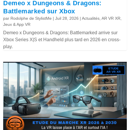
Demeo x Dungeons & Dragons:
Battlemarked sur Xbox
par
Rodolphe de StylistMe
|
Juil 28, 2026
|
Actualités
,
AR VR XR
,
Jeux & App VR
Demeo x Dungeons & Dragons: Battlemarked arrive sur
Xbox Series X|S et Handheld plus tard en 2026 en cross-
play.