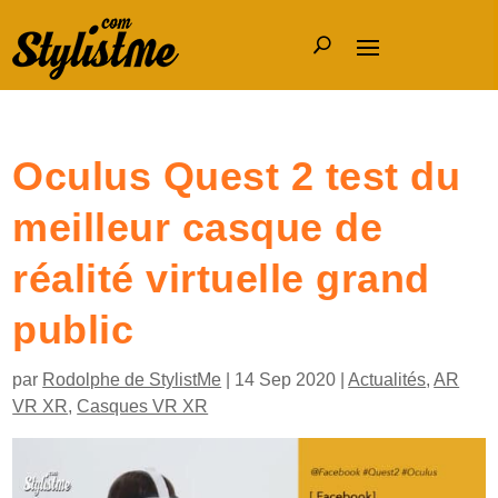
Oculus Quest 2 test du
meilleur casque de
réalité virtuelle grand
public
par
Rodolphe de StylistMe
|
14 Sep 2020
|
Actualités
,
AR
VR XR
,
Casques VR XR