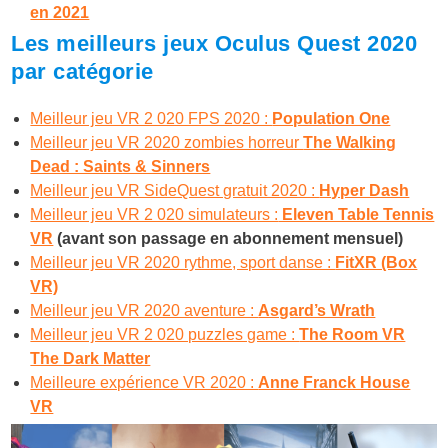
en 2021
Les meilleurs jeux Oculus Quest 2020
par catégorie
Meilleur jeu VR 2 020 FPS 2020 :
Population One
Meilleur jeu VR 2020 zombies horreur
The Walking
Dead : Saints & Sinners
Meilleur jeu VR SideQuest gratuit 2020 :
Hyper Dash
Meilleur jeu VR 2 020 simulateurs :
Eleven Table Tennis
VR
(avant son passage en abonnement mensuel)
Meilleur jeu VR 2020 rythme, sport danse :
FitXR (Box
VR)
Meilleur jeu VR 2020 aventure :
Asgard’s Wrath
Meilleur jeu VR 2 020 puzzles game :
The Room VR
The Dark Matter
Meilleure expérience VR 2020 :
Anne Franck House
VR