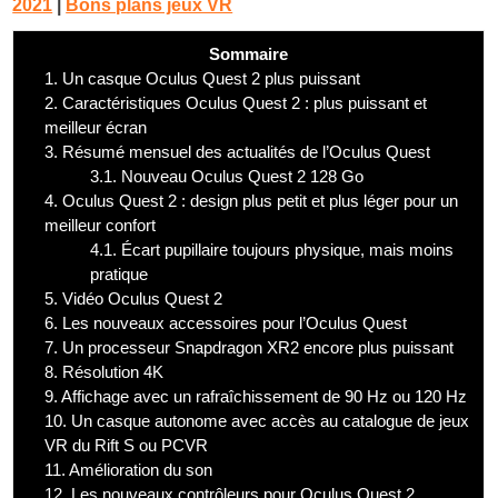
2021
|
Bons plans jeux VR
Sommaire
1.
Un casque Oculus Quest 2 plus puissant
2.
Caractéristiques Oculus Quest 2 : plus puissant et
meilleur écran
3.
Résumé mensuel des actualités de l’Oculus Quest
3.1.
Nouveau Oculus Quest 2 128 Go
4.
Oculus Quest 2 : design plus petit et plus léger pour un
meilleur confort
4.1.
Écart pupillaire toujours physique, mais moins
pratique
5.
Vidéo Oculus Quest 2
6.
Les nouveaux accessoires pour l’Oculus Quest
7.
Un processeur Snapdragon XR2 encore plus puissant
8.
Résolution 4K
9.
Affichage avec un rafraîchissement de 90 Hz ou 120 Hz
10.
Un casque autonome avec accès au catalogue de jeux
VR du Rift S ou PCVR
11.
Amélioration du son
12.
Les nouveaux contrôleurs pour Oculus Quest 2